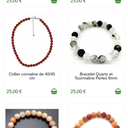
25,00 €
25,00 €
EN STOCK
EN STOCK
Collier cornaline de 40/45
Bracelet Quartz et
cm
Tourmaline Perles 8mm
25,00 €
25,00 €