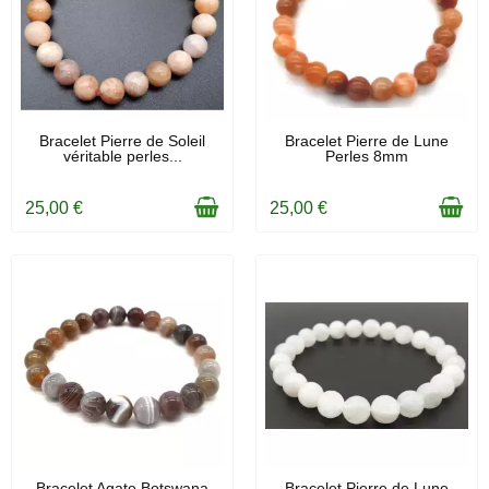
EN STOCK
EN STOCK
Bracelet Pierre de Soleil
Bracelet Pierre de Lune
véritable perles...
Perles 8mm
25,00 €
25,00 €
EN STOCK
EN STOCK
Bracelet Agate Botswana
Bracelet Pierre de Lune