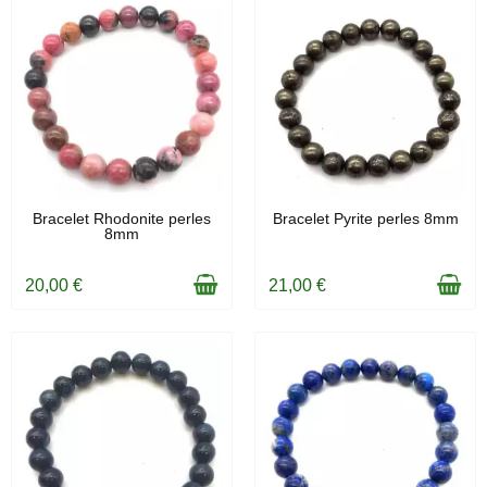
EN STOCK
EN STOCK
Bracelet Rhodonite perles
Bracelet Pyrite perles 8mm
8mm
20,00 €
21,00 €