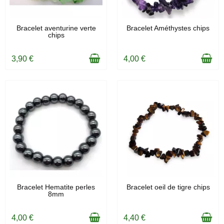
EN STOCK
EN STOCK
Bracelet aventurine verte
Bracelet Améthystes chips
chips
3,90 €
4,00 €
EN STOCK
EN STOCK
Bracelet Hematite perles
Bracelet oeil de tigre chips
8mm
4,00 €
4,40 €