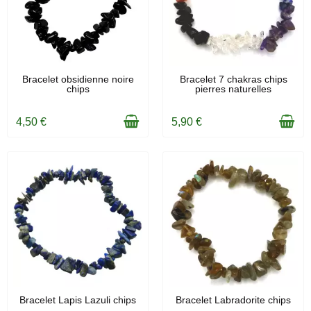
EN STOCK
EN STOCK
Bracelet obsidienne noire
Bracelet 7 chakras chips
chips
pierres naturelles
4,50 €
5,90 €
EN STOCK
EN STOCK
Bracelet Lapis Lazuli chips
Bracelet Labradorite chips