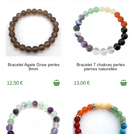
EN STOCK
EN STOCK
Bracelet Agate Grise perles
Bracelet 7 chakras perles
8mm
pierres naturelles
12,50 €
13,00 €