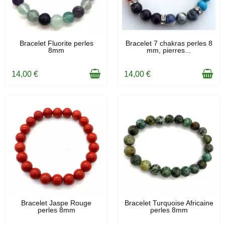
EN STOCK
EN STOCK
Bracelet Fluorite perles
Bracelet 7 chakras perles 8
8mm
mm, pierres...
14,00 €
14,00 €
EN STOCK
EN STOCK
Bracelet Jaspe Rouge
Bracelet Turquoise Africaine
perles 8mm
perles 8mm