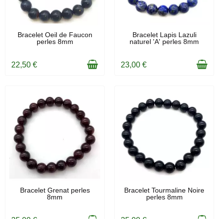
EN STOCK
EN STOCK
Bracelet Oeil de Faucon
Bracelet Lapis Lazuli
perles 8mm
naturel 'A' perles 8mm
22,50 €
23,00 €
EN STOCK
EN STOCK
Bracelet Grenat perles
Bracelet Tourmaline Noire
8mm
perles 8mm