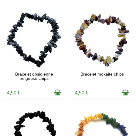
EN STOCK
EN STOCK
Bracelet obsidienne
Bracelet mokaite chips
neigeuse chips
4,50 €
4,50 €