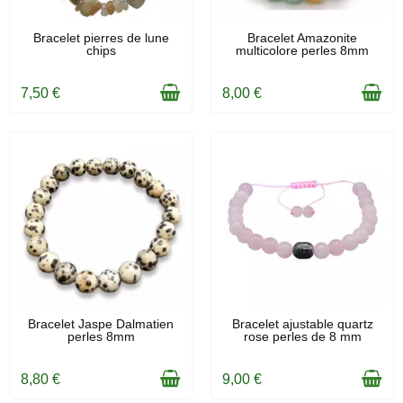
EN STOCK
EN STOCK
Bracelet pierres de lune
Bracelet Amazonite
chips
multicolore perles 8mm
7,50 €
8,00 €
EN STOCK
EN STOCK
Bracelet Jaspe Dalmatien
Bracelet ajustable quartz
perles 8mm
rose perles de 8 mm
8,80 €
9,00 €