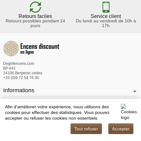
Retours faciles
Service client
Retours possibles pendant 14
Du lundi au vendredi de 10h à
jours
17h
Degrifencens.com
BP 641
24106 Bergerac cedex
+33 (0)9 72 54 76 30
Informations
Nos produits
Afin d'améliorer votre expérience, nous utilisons des
Notre société
cookies pour effectuer des statistiques. Vous pouvez
accepter ou refuser les cookies non essentiels.
Tout refuser
Accepter
Copyright © 2026 - Degrifencens.com