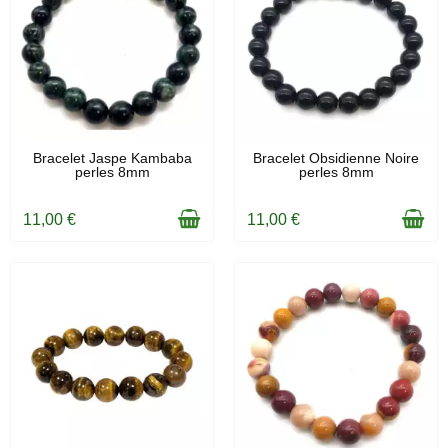
EN STOCK
EN STOCK
Bracelet Jaspe Kambaba
Bracelet Obsidienne Noire
perles 8mm
perles 8mm
11,00 €
11,00 €