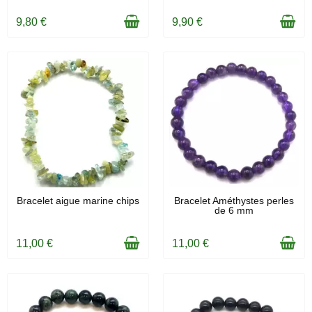
9,80 €
9,90 €
EN STOCK
EN STOCK
Bracelet aigue marine chips
Bracelet Améthystes perles
de 6 mm
11,00 €
11,00 €