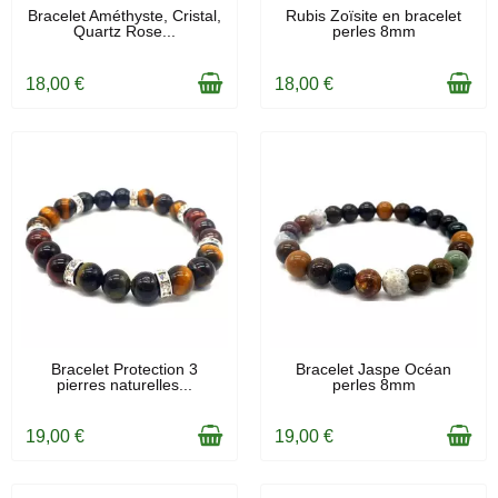
EN STOCK
EN STOCK
Bracelet Améthyste, Cristal,
Rubis Zoïsite en bracelet
Quartz Rose...
perles 8mm
18,00 €
18,00 €
EN STOCK
EN STOCK
Bracelet Protection 3
Bracelet Jaspe Océan
pierres naturelles...
perles 8mm
19,00 €
19,00 €