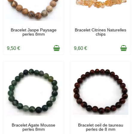
EN STOCK
EN STOCK
Bracelet Jaspe Paysage
Bracelet Citrines Naturelles
perles 8mm
chips
9,50 €
9,60 €
EN STOCK
EN STOCK
Bracelet Agate Mousse
Bracelet oeil de taureau
perles 8mm
perles de 8 mm