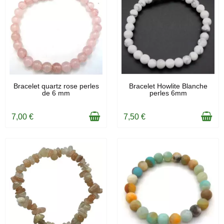
EN STOCK
EN STOCK
Bracelet quartz rose perles
Bracelet Howlite Blanche
de 6 mm
perles 6mm
7,00 €
7,50 €