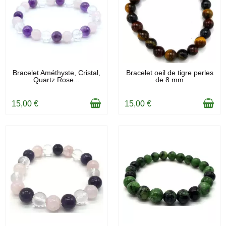
EN STOCK
EN STOCK
Bracelet Améthyste, Cristal,
Bracelet oeil de tigre perles
Quartz Rose...
de 8 mm
15,00 €
15,00 €