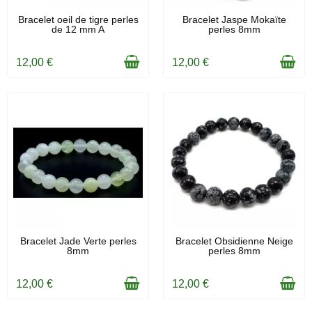
EN STOCK
EN STOCK
Bracelet oeil de tigre perles
Bracelet Jaspe Mokaïte
de 12 mm A
perles 8mm
12,00 €
12,00 €
EN STOCK
EN STOCK
Bracelet Jade Verte perles
Bracelet Obsidienne Neige
8mm
perles 8mm
12,00 €
12,00 €