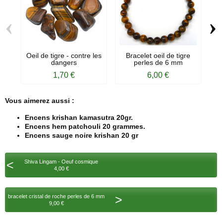
‹
›
Oeil de tigre - contre les
Bracelet oeil de tigre
Pe
dangers
perles de 6 mm
1,70 €
6,00 €
Vous aimerez aussi :
Encens krishan kamasutra 20gr.
Encens hem patchouli 20 grammes.
Encens sauge noire krishan 20 gr
<
Shiva Lingam - Oeuf cosmique
4,00 €
>
bracelet cristal de roche perles de 6 mm
9,00 €