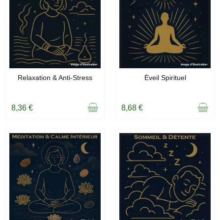
RUPTURE DE STOCK
RUPTURE DE STOCK
Relaxation & Anti-Stress
Éveil Spirituel
8,36 €
8,68 €