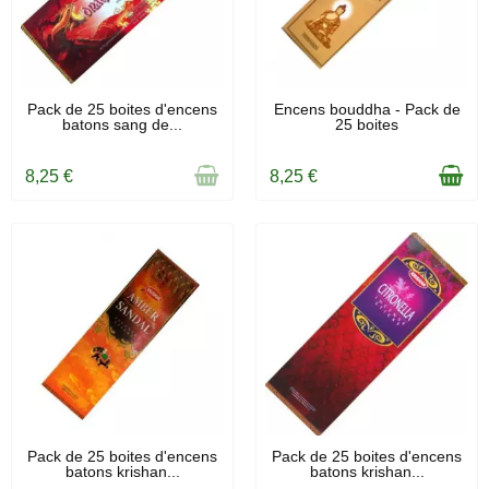
RUPTURE DE STOCK
EN STOCK
Pack de 25 boites d'encens
Encens bouddha - Pack de
batons sang de...
25 boites
8,25 €
8,25 €
RUPTURE DE STOCK
EN STOCK
Pack de 25 boites d'encens
Pack de 25 boites d'encens
batons krishan...
batons krishan...