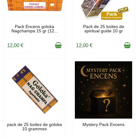
EN STOCK
EN STOCK
Pack Encens goloka
Pack de 25 boites de
Nagchampa 15 gr (12...
spiritual guide 10 gr
12,00 €
12,00 €
RUPTURE DE STOCK
RUPTURE DE STOCK
pack de 25 boites de goloka
Mystery Pack Encens
10 grammes