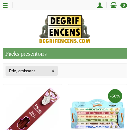
0
Packs présentoirs
Prix, croissant
-50%