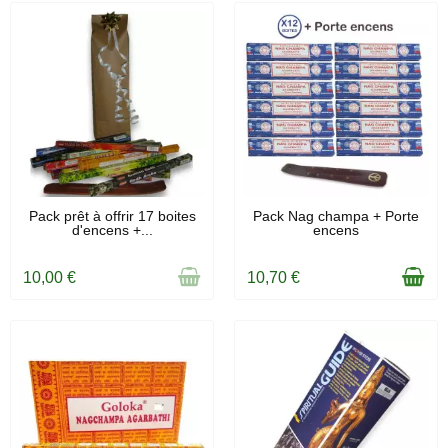
RUPTURE DE STOCK
EN STOCK
Pack prêt à offrir 17 boites
Pack Nag champa + Porte
d'encens +...
encens
10,00 €
10,70 €