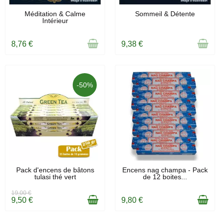
RUPTURE DE STOCK
RUPTURE DE STOCK
Méditation & Calme
Sommeil & Détente
Intérieur
8,76 €
9,38 €
-50%
EN STOCK
EN STOCK
Pack d'encens de bâtons
Encens nag champa - Pack
tulasi thé vert
de 12 boites...
19,00 €
9,50 €
9,80 €