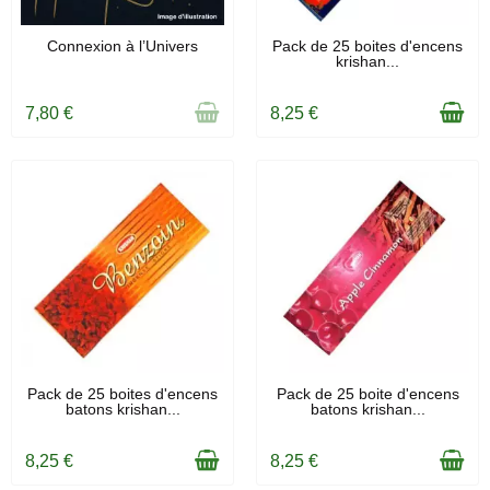
RUPTURE DE STOCK
EN STOCK
Connexion à l’Univers
Pack de 25 boites d'encens
krishan...
7,80 €
8,25 €
EN STOCK
EN STOCK
Pack de 25 boites d'encens
Pack de 25 boite d'encens
batons krishan...
batons krishan...
8,25 €
8,25 €