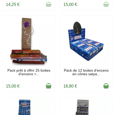
14,25 €
15,00 €
EN STOCK
EN STOCK
Pack prêt à offrir 25 boites
Pack de 12 boites d'encens
d'encens +...
en cônes satya...
15,00 €
16,80 €