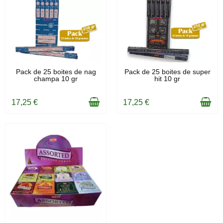
EN STOCK
EN STOCK
Pack de 25 boites de nag
Pack de 25 boites de super
champa 10 gr
hit 10 gr
17,25 €
17,25 €