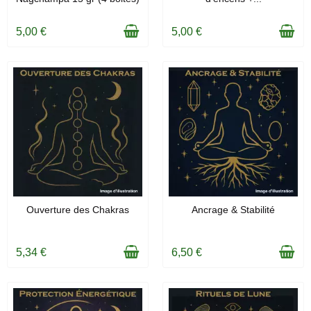
5,00 €
5,00 €
EN STOCK
EN STOCK
Ouverture des Chakras
Ancrage & Stabilité
5,34 €
6,50 €