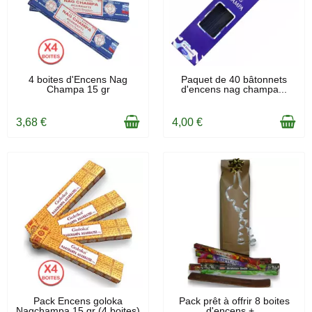
EN STOCK
EN STOCK
4 boites d'Encens Nag
Paquet de 40 bâtonnets
Champa 15 gr
d'encens nag champa...
3,68 €
4,00 €
EN STOCK
EN STOCK
Pack Encens goloka
Pack prêt à offrir 8 boites
Nagchampa 15 gr (4 boites)
d'encens +...