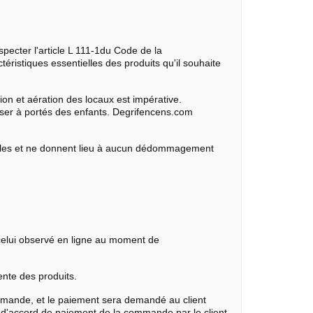
pecter l'article L 111-1du Code de la
téristiques essentielles des produits qu'il souhaite
ion et aération des locaux est impérative.
ssser à portés des enfants. Degrifencens.com
onibles et ne donnent lieu à aucun dédommagement
 celui observé en ligne au moment de
ente des produits.
commande, et le paiement sera demandé au client
ion d'accord de paiement de la commande par le client