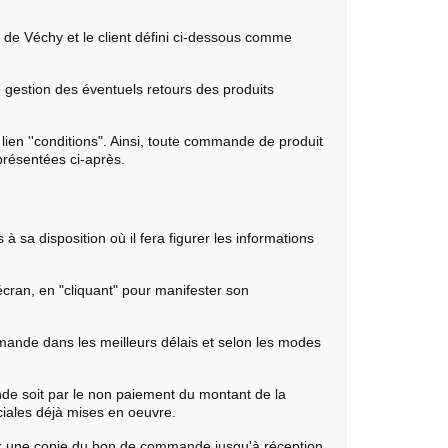
n de Véchy et le client défini ci-dessous comme
 gestion des éventuels retours des produits
lien ''conditions". Ainsi, toute commande de produit
 présentées ci-après.
 à sa disposition où il fera figurer les informations
'écran, en "cliquant" pour manifester son
mande dans les meilleurs délais et selon les modes
e soit par le non paiement du montant de la
ales déjà mises en oeuvre.
er une copie du bon de commande jusqu'à réception