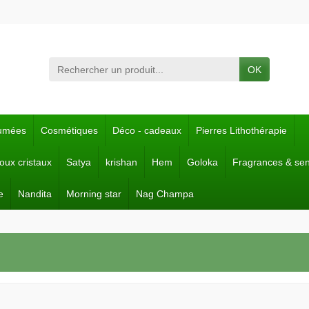
OK
fumées
Cosmétiques
Déco - cadeaux
Pierres Lithothérapie
joux cristaux
Satya
krishan
Hem
Goloka
Fragrances & se
e
Nandita
Morning star
Nag Champa