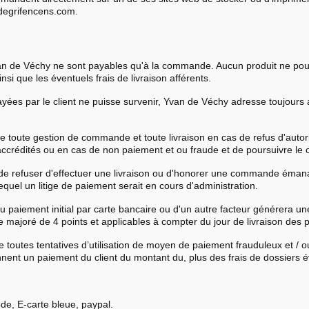
degrifencens.com.
van de Véchy ne sont payables qu'à la commande. Aucun produit ne pourra
nsi que les éventuels frais de livraison afférents.
yées par le client ne puisse survenir, Yvan de Véchy adresse toujours a
e toute gestion de commande et toute livraison en cas de refus d'autor
ccrédités ou en cas de non paiement et ou fraude et de poursuivre le o
e refuser d'effectuer une livraison ou d'honorer une commande émanant
el un litige de paiement serait en cours d'administration.
u paiement initial par carte bancaire ou d'un autre facteur générera u
 majoré de 4 points et applicables à compter du jour de livraison des pr
e toutes tentatives d’utilisation de moyen de paiement frauduleux et / o
nent un paiement du client du montant du, plus des frais de dossiers 
e, E-carte bleue, paypal.