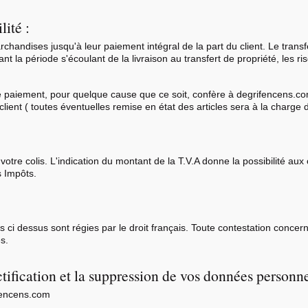
lité :
andises jusqu'à leur paiement intégral de la part du client. Le transfe
t la période s'écoulant de la livraison au transfert de propriété, les ri
de paiement, pour quelque cause que ce soit, confère à degrifencens.com
client ( toutes éventuelles remise en état des articles sera à la charge du
tre colis. L'indication du montant de la T.V.A donne la possibilité aux co
 Impôts.
 ci dessus sont régies par le droit français. Toute contestation concer
s.
ectification et la suppression de vos données personne
ifencens.com