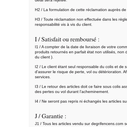
délai sera rejetée.
H2 / La formulation de cette réclamation auprès de
H3 / Toute réclamation non effectuée dans les règl
responsabilité vis à vis du client.
I / Satisfait ou remboursé :
I1 / A compter de la date de livraison de votre comm
produits retournés en parfait état non utilisés, non
du client ).
I2 / Le client étant seul responsable du colis et d
d'assurer le risque de perte, vol ou détérioration.
services.
I3 / Le retour des articles doit ce faire sous coli
des pertes ou vol durant l’acheminement.
I4 / Ne seront pas repris ni échangés les articles
J / Garantie :
J1 / Tous les articles vendu sur degrifencens.com so