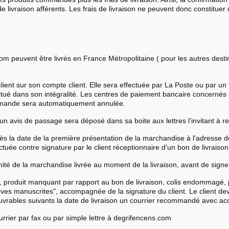
e livraison afférents. Les frais de livraison ne peuvent donc constitue
com peuvent être livrés en France Métropolitaine ( pour les autres desti
e client sur son compte client. Elle sera effectuée par La Poste ou par un 
ctué dans son intégralité. Les centres de paiement bancaire concernés
ommande sera automatiquement annulée.
 un avis de passage sera déposé dans sa boite aux lettres l’invitant à ret
s la date de la première présentation de la marchandise à l'adresse de l
ée contre signature par le client réceptionnaire d'un bon de livraison
rmité de la marchandise livrée au moment de la livraison, avant de signer
ie, produit manquant par rapport au bon de livraison, colis endommagé, 
erves manuscrites", accompagnée de la signature du client. Le client de
 ouvrables suivants la date de livraison un courrier recommandé avec ac
urrier par fax ou par simple lettre à degrifencens.com