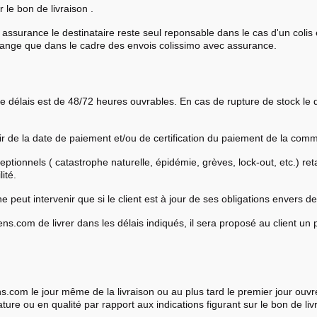
 le bon de livraison .
 assurance le destinataire reste seul reponsable dans le cas d'un coli
hange que dans le cadre des envois colissimo avec assurance.
 le délais est de 48/72 heures ouvrables. En cas de rupture de stock l
tir de la date de paiement et/ou de certification du paiement de la com
ionnels ( catastrophe naturelle, épidémie, grèves, lock-out, etc.) reta
ité.
ne peut intervenir que si le client est à jour de ses obligations envers 
cens.com de livrer dans les délais indiqués, il sera proposé au client u
.com le jour même de la livraison ou au plus tard le premier jour ouvré 
ture ou en qualité par rapport aux indications figurant sur le bon de l