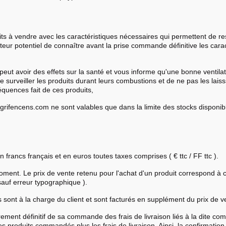
ts à vendre avec les caractéristiques nécessaires qui permettent de res
teur potentiel de connaître avant la prise commande définitive les carac
ut avoir des effets sur la santé et vous informe qu'une bonne ventilat
e surveiller les produits durant leurs combustions et de ne pas les lai
quences fait de ces produits,
e degrifencens.com ne sont valables que dans la limite des stocks disp
 francs français et en euros toutes taxes comprises ( € ttc / FF ttc ).
moment. Le prix de vente retenu pour l'achat d'un produit correspond à
sauf erreur typographique ).
s sont à la charge du client et sont facturés en supplément du prix de v
strement définitif de sa commande des frais de livraison liés à la dite 
 des produits commandés plus les frais de livraison. Ainsi, la confirmat