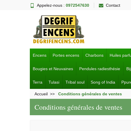
Appelez-nous :
0972547630
Contact
Encens
Portes encens
Charbons
Huiles par
Bougies et Neuvaines
Pendules radiesthésie
Bi
Terra
Tulasi
Tribal soul
Song of India
Ppur
Accueil
Conditions générales de ventes
Conditions générales de ventes