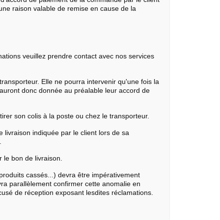
r une raison valable de remise en cause de la
nations veuillez prendre contact avec nos services
transporteur. Elle ne pourra intervenir qu'une fois la
 auront donc donnée au préalable leur accord de
irer son colis à la poste ou chez le transporteur.
ivraison indiquée par le client lors de sa
.
 le bon de livraison.
produits cassés...) devra être impérativement
vra parallèlement confirmer cette anomalie en
cusé de réception exposant lesdites réclamations.