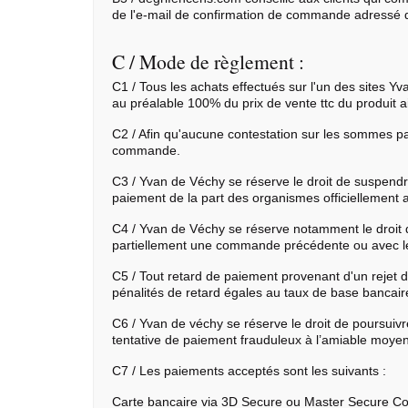
de l'e-mail de confirmation de commande adressé 
C / Mode de règlement :
C1 / Tous les achats effectués sur l'un des sites Y
au préalable 100% du prix de vente ttc du produit ai
C2 / Afin qu'aucune contestation sur les sommes pa
commande.
C3 / Yvan de Véchy se réserve le droit de suspendr
paiement de la part des organismes officiellement a
C4 / Yvan de Véchy se réserve notamment le droit d
partiellement une commande précédente ou avec lequ
C5 / Tout retard de paiement provenant d'un rejet d
pénalités de retard égales au taux de base bancaire
C6 / Yvan de véchy se réserve le droit de poursuivr
tentative de paiement frauduleux à l’amiable moyen
C7 / Les paiements acceptés sont les suivants :
Carte bancaire via 3D Secure ou Master Secure Cod