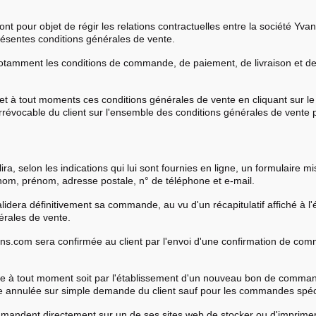
nt pour objet de régir les relations contractuelles entre la société Yva
présentes conditions générales de vente.
notamment les conditions de commande, de paiement, de livraison et de
 et à tout moments ces conditions générales de vente en cliquant sur le 
t irrévocable du client sur l'ensemble des conditions générales de vente
a, selon les indications qui lui sont fournies en ligne, un formulaire mis
nom, prénom, adresse postale, n° de téléphone et e-mail.
validera définitivement sa commande, au vu d'un récapitulatif affiché à l
érales de vente.
ns.com sera confirmée au client par l'envoi d'une confirmation de com
e à tout moment soit par l'établissement d'un nouveau bon de command
annulée sur simple demande du client sauf pour les commandes spéci
ommandent directement sur un de ses sites web de stocker ou d'imprim