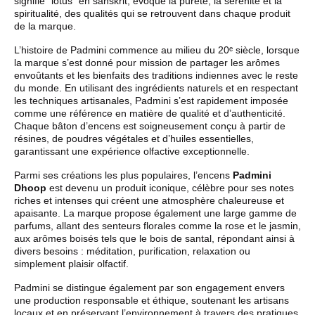
signifie "lotus" en sanskrit, évoque la pureté, la sérénité et la
spiritualité, des qualités qui se retrouvent dans chaque produit
de la marque.
L’histoire de Padmini commence au milieu du 20ᵉ siècle, lorsque
la marque s’est donné pour mission de partager les arômes
envoûtants et les bienfaits des traditions indiennes avec le reste
du monde. En utilisant des ingrédients naturels et en respectant
les techniques artisanales, Padmini s’est rapidement imposée
comme une référence en matière de qualité et d’authenticité.
Chaque bâton d’encens est soigneusement conçu à partir de
résines, de poudres végétales et d’huiles essentielles,
garantissant une expérience olfactive exceptionnelle.
Parmi ses créations les plus populaires, l’encens
Padmini
Dhoop
est devenu un produit iconique, célèbre pour ses notes
riches et intenses qui créent une atmosphère chaleureuse et
apaisante. La marque propose également une large gamme de
parfums, allant des senteurs florales comme la rose et le jasmin,
aux arômes boisés tels que le bois de santal, répondant ainsi à
divers besoins : méditation, purification, relaxation ou
simplement plaisir olfactif.
Padmini se distingue également par son engagement envers
une production responsable et éthique, soutenant les artisans
locaux et en préservant l’environnement à travers des pratiques