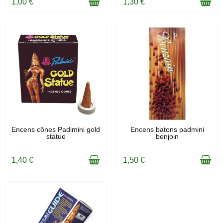
1,00 €
1,30 €
EN STOCK
EN STOCK
Encens cônes Padimini gold
Encens batons padmini
statue
benjoin
1,40 €
1,50 €