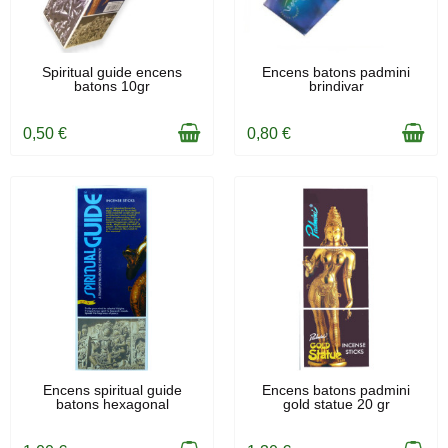
EN STOCK
EN STOCK
Spiritual guide encens
Encens batons padmini
batons 10gr
brindivar
0,50 €
0,80 €
EN STOCK
EN STOCK
Encens spiritual guide
Encens batons padmini
batons hexagonal
gold statue 20 gr