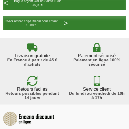
<
Bague argent Oeil de Sainte Lucie
45,00 €
>
Collier ambre chips 30 cm pour enfant
15,00 €
Livraison gratuite
Paiement sécurisé
En France à partir de 45 €
Paiement en ligne 100%
d'achats
sécurisé
Retours faciles
Service client
Retours possibles pendant
Du lundi au vendredi de 10h
14 jours
à 17h