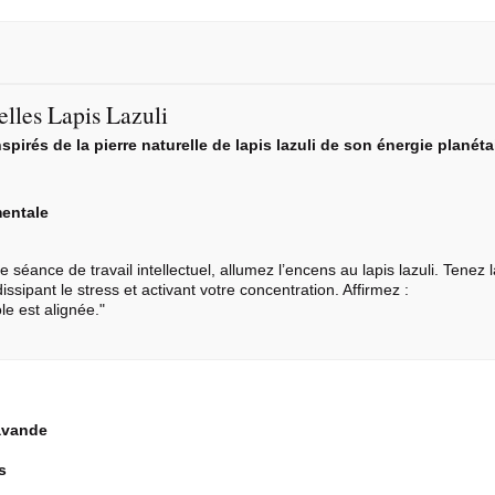
lles Lapis Lazuli
pirés de la pierre naturelle de
lapis lazuli
de son énergie planétai
mentale
éance de travail intellectuel, allumez l’encens au lapis lazuli. Tenez l
ssipant le stress et activant votre concentration. Affirmez :
le est alignée.
lavande
s