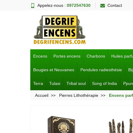
Appelez-nous :
0972547630
Contact
Encens
Portes encens
Charbons
Huiles par
Bougies et Neuvaines
Pendules radiesthésie
Bi
Terra
Tulasi
Tribal soul
Song of India
Ppur
Accueil
Pierres Lithothérapie
Encens par