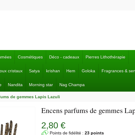
fumées
Cosmétiques
Déco - cadeaux
Pierres Lithothérapie
joux cristaux
Satya
krishan
Hem
Goloka
Fragrances & se
e
Nandita
Morning star
Nag Champa
fums de gemmes Lapis Lazuli
Encens parfums de gemmes Lap
2,80 €
Points de fidélité :
23 points