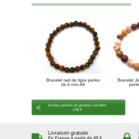
Bracelet oeil de tigre perles
Bracelet J
de 6 mm AA
perl
<
Encens parfums de gemmes cornaline
2,80 €
Livraison gratuite
En France à partir de 45 €