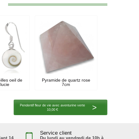
:
illes oeil de
Pyramide de quartz rose
 lucie
7cm
>
Pendentif fleur de vie avec aventurine verte
10,00 €
Service client
ant 14
Du lundi au vendredi de 10h à