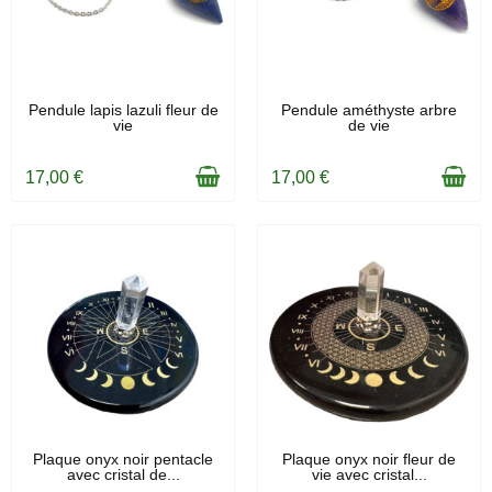
EN STOCK
EN STOCK
Pendule lapis lazuli fleur de
Pendule améthyste arbre
vie
de vie
17,00 €
17,00 €
EN STOCK
EN STOCK
Plaque onyx noir pentacle
Plaque onyx noir fleur de
avec cristal de...
vie avec cristal...