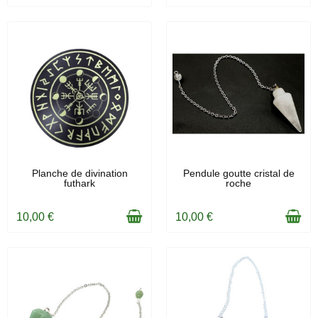
EN STOCK
EN STOCK
Planche de divination
Pendule goutte cristal de
futhark
roche
10,00 €
10,00 €