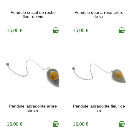
EN STOCK
EN STOCK
Pendule cristal de roche
Pendule quartz rose arbre
fleur de vie
de vie
15,00 €
15,00 €
EN STOCK
EN STOCK
Pendule labradorite arbre
Pendule labradorite fleur de
de vie
vie
16,00 €
16,00 €