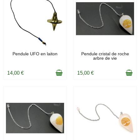
EN STOCK
EN STOCK
Pendule UFO en laiton
Pendule cristal de roche
arbre de vie
14,00 €
15,00 €