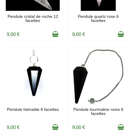
EN STOCK
EN STOCK
Pendule cristal de roche 12
Pendule quartz rose 6
facettes
facettes
9,00 €
9,00 €
EN STOCK
EN STOCK
Pendule hématite 6 facettes
Pendule tourmaline noire 6
facettes
9,00 €
9,00 €