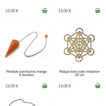
12,00 €
12,00 €
EN STOCK
EN STOCK
Pendule aventurine orange
Plaque bois cube métatron
6 facettes
20 cm
12,00 €
14,00 €