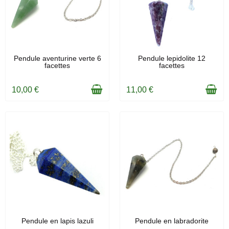
EN STOCK
EN STOCK
Pendule aventurine verte 6
Pendule lepidolite 12
facettes
facettes
10,00 €
11,00 €
EN STOCK
EN STOCK
Pendule en lapis lazuli
Pendule en labradorite