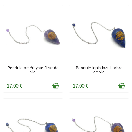
EN STOCK
EN STOCK
Pendule améthyste fleur de
Pendule lapis lazuli arbre
vie
de vie
17,00 €
17,00 €