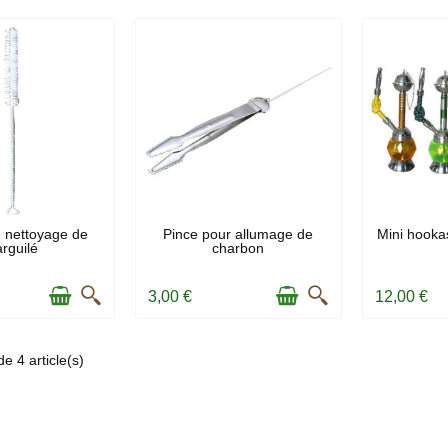
 STOCK
EN STOCK
 nettoyage de
Pince pour allumage de
Mini hooka
rguilé
charbon
E
3,00 €
12,00 €
e 4 article(s)