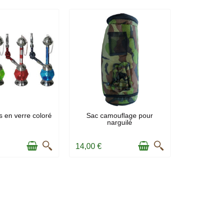
EN STOCK
s en verre coloré
Sac camouflage pour
narguilé
N STOCK
14,00 €