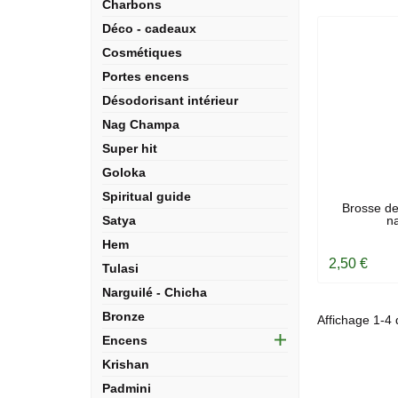
Charbons
Déco - cadeaux
Cosmétiques
Portes encens
Désodorisant intérieur
Nag Champa
Super hit
Goloka
Spiritual guide
EN
Brosse de
Satya
na
Hem
2,50 €
Tulasi
Narguilé - Chicha
Bronze
Affichage 1-4 d
Encens
Krishan
Padmini