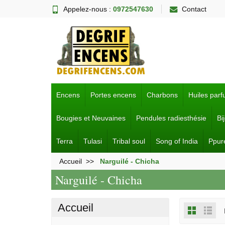
Appelez-nous :
0972547630
Contact
Encens
Portes encens
Charbons
Huiles par
Bougies et Neuvaines
Pendules radiesthésie
Bi
Terra
Tulasi
Tribal soul
Song of India
Ppur
Accueil
Narguilé - Chicha
Narguilé - Chicha
Accueil