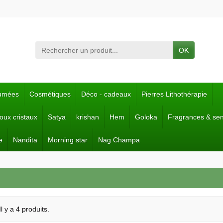
OK
fumées
Cosmétiques
Déco - cadeaux
Pierres Lithothérapie
joux cristaux
Satya
krishan
Hem
Goloka
Fragrances & se
e
Nandita
Morning star
Nag Champa
Il y a 4 produits.