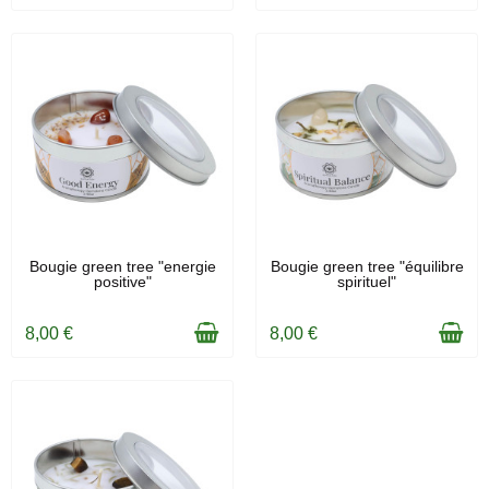
EN STOCK
EN STOCK
Bougie green tree "energie
Bougie green tree "équilibre
positive"
spirituel"
8,00 €
8,00 €