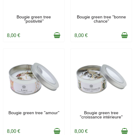
EN STOCK
EN STOCK
Bougie green tree
Bougie green tree "bonne
"positivité"
chance"
8,00 €
8,00 €
EN STOCK
EN STOCK
Bougie green tree "amour"
Bougie green tree
"croissance intérieure"
8,00 €
8,00 €