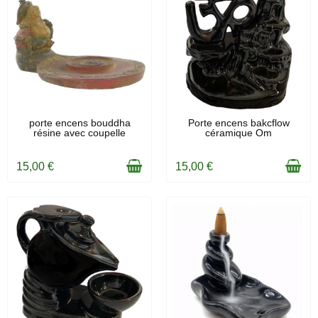
EN STOCK
EN STOCK
porte encens bouddha
Porte encens bakcflow
résine avec coupelle
céramique Om
15,00 €
15,00 €