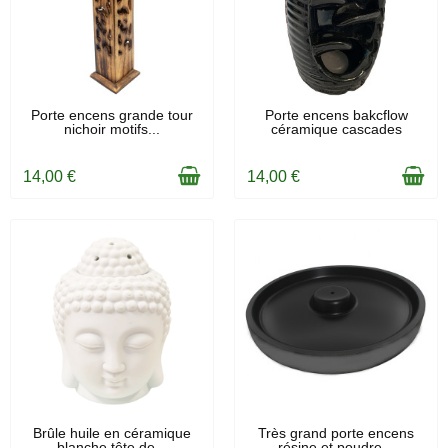
EN STOCK
EN STOCK
Porte encens grande tour
Porte encens bakcflow
nichoir motifs...
céramique cascades
14,00 €
14,00 €
EN STOCK
EN STOCK
Brûle huile en céramique
Très grand porte encens
blanche tête de...
résine et poudre...