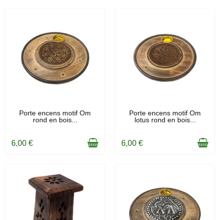
EN STOCK
EN STOCK
Porte encens motif Om
Porte encens motif Om
rond en bois...
lotus rond en bois...
6,00 €
6,00 €