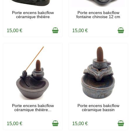
EN STOCK
EN STOCK
Porte encens bakcflow
Porte encens bakcflow
céramique théière
fontaine chinoise 12 cm
15,00 €
15,00 €
EN STOCK
EN STOCK
Porte encens bakcflow
Porte encens bakcflow
céramique théière...
céramique bassin
15,00 €
15,00 €