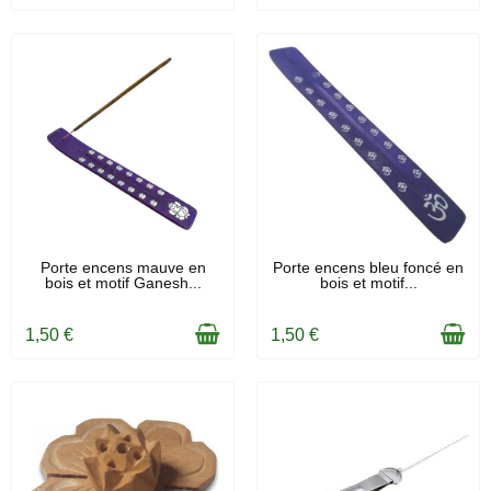
EN STOCK
EN STOCK
Porte encens mauve en
Porte encens bleu foncé en
bois et motif Ganesh...
bois et motif...
1,50 €
1,50 €