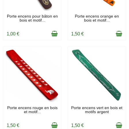
EN STOCK
EN STOCK
Porte encens pour bâton en
Porte encens orange en
bois et motif...
bois et motif...
1,00 €
1,50 €
EN STOCK
EN STOCK
Porte encens rouge en bois
Porte encens vert en bois et
et motif...
motifs argent
1,50 €
1,50 €