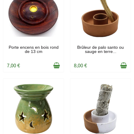
EN STOCK
EN STOCK
Porte encens en bois rond
Brûleur de palo santo ou
de 13 cm
sauge en terre...
7,00 €
8,00 €