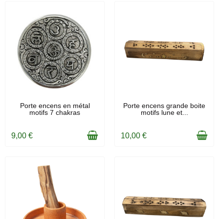
EN STOCK
EN STOCK
Porte encens en métal
Porte encens grande boite
motifs 7 chakras
motifs lune et...
9,00 €
10,00 €