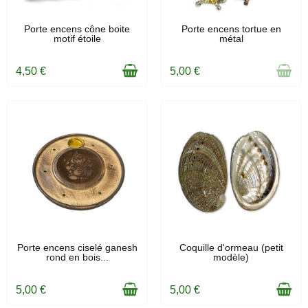
EN STOCK
PRODUIT DISPONIBLE AVEC
Porte encens cône boite
Porte encens tortue en
D'AUTRES OPTIONS
motif étoile
métal
4,50 €
5,00 €
EN STOCK
EN STOCK
Porte encens ciselé ganesh
Coquille d'ormeau (petit
rond en bois...
modèle)
5,00 €
5,00 €