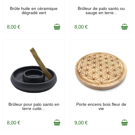
EN STOCK
EN STOCK
Brûle huile en céramique
Brûleur de palo santo ou
dégradé vert
sauge en terre...
8,00 €
8,00 €
EN STOCK
EN STOCK
Brûleur pour palo santo en
Porte encens bois fleur de
terre cuite...
vie
8,00 €
9,00 €