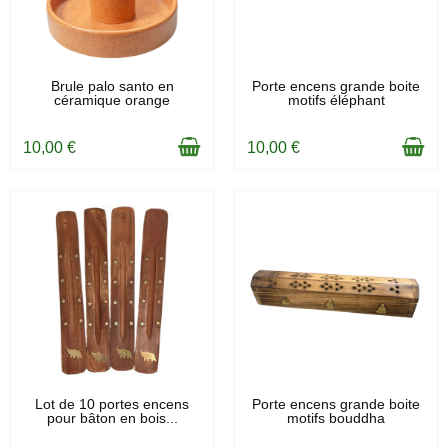
EN STOCK
EN STOCK
Brule palo santo en
Porte encens grande boite
céramique orange
motifs éléphant
10,00 €
10,00 €
EN STOCK
EN STOCK
Lot de 10 portes encens
Porte encens grande boite
pour bâton en bois...
motifs bouddha