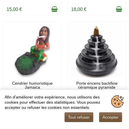
15,00 €
18,00 €
EN STOCK
EN STOCK
Cendrier humoristique
Porte encens backflow
Jamaica
céramique pyramide
Afin d'améliorer votre expérience, nous utilisons des
18,00 €
19,00 €
cookies pour effectuer des statistiques. Vous pouvez
accepter ou refuser les cookies non essentiels.
Tout refuser
Accepter