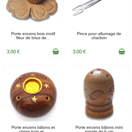
EN STOCK
EN STOCK
Porte encens bois motif
Pince pour allumage de
fleur de lotus de...
charbon
3,00 €
3,00 €
EN STOCK
EN STOCK
Porte encens bâtons et
Porte encens bâtons mini
cônes bois et...
spirale de 5 cm