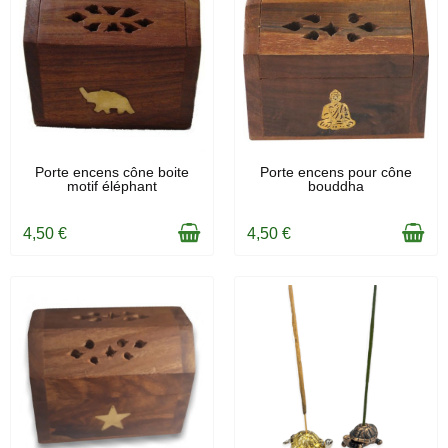
EN STOCK
EN STOCK
Porte encens cône boite
Porte encens pour cône
motif éléphant
bouddha
4,50 €
4,50 €