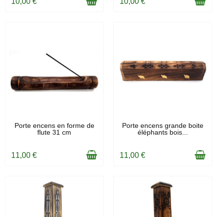
10,00 €
10,00 €
EN STOCK
EN STOCK
Porte encens en forme de
Porte encens grande boite
flute 31 cm
éléphants bois...
11,00 €
11,00 €