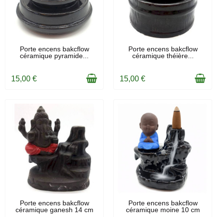
EN STOCK
EN STOCK
Porte encens bakcflow
Porte encens bakcflow
céramique pyramide...
céramique théière...
15,00 €
15,00 €
EN STOCK
EN STOCK
Porte encens bakcflow
Porte encens bakcflow
céramique ganesh 14 cm
céramique moine 10 cm