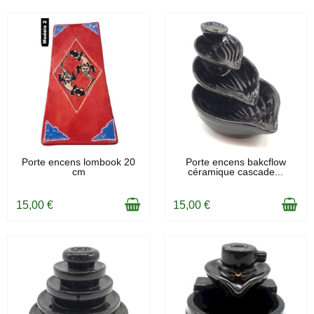
EN STOCK
EN STOCK
Porte encens lombook 20
Porte encens bakcflow
cm
céramique cascade...
15,00 €
15,00 €