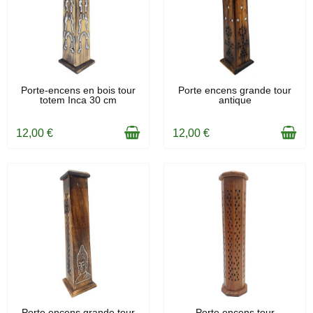
EN STOCK
EN STOCK
Porte-encens en bois tour
Porte encens grande tour
totem Inca 30 cm
antique
12,00 €
12,00 €
EN STOCK
EN STOCK
Porte encens grande tour
Porte encens tour