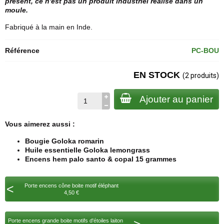
présent, ce n'est pas un produit industriel réalisé dans un
moule.
Fabriqué à la main en Inde.
Référence
PC-BOU
EN STOCK
(2 produits)
Ajouter au panier
Vous aimerez aussi :
Bougie Goloka romarin
Huile essentielle Goloka lemongrass
Encens hem palo santo & copal 15 grammes
<
Porte encens cône boite motif éléphant
4,50 €
Porte encens grande boite motifs d'étoiles laiton