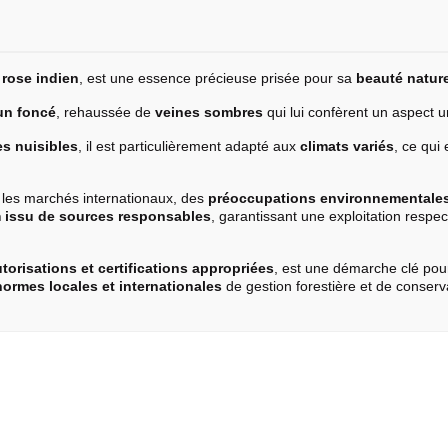
e
rose
indien
, est une essence précieuse prisée pour sa
beauté nature
un foncé
, rehaussée de
veines sombres
qui lui confèrent un aspect un
es nuisibles
, il est particulièrement adapté aux
climats variés
, ce qui
r les marchés internationaux, des
préoccupations environnementale
 issu de sources responsables
, garantissant une exploitation res
torisations et certifications appropriées
, est une démarche clé pour
normes locales et internationales
de gestion forestière et de conserv