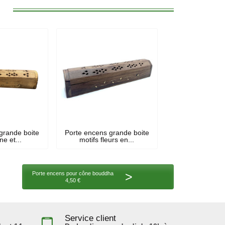
:
grande boite
Porte encens grande boite
ne et...
motifs fleurs en...
>
Porte encens pour cône bouddha
4,50 €
Service client