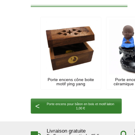
Porte encens cône boite
Porte enc
motif ying yang
céramique
<
Porte encens pour bâton en bois et motif laiton
1,00 €
Livraison gratuite