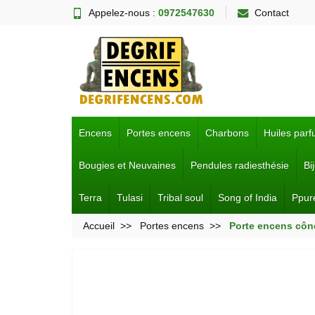
Appelez-nous :
0972547630
Contact
Encens
Portes encens
Charbons
Huiles par
Bougies et Neuvaines
Pendules radiesthésie
Bi
Terra
Tulasi
Tribal soul
Song of India
Ppur
Accueil
Portes encens
Porte encens cône