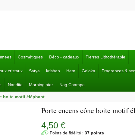
fumées
Cosmétiques
Déco - cadeaux
Pierres Lithothérapie
joux cristaux
Satya
krishan
Hem
Goloka
Fragrances & se
e
Nandita
Morning star
Nag Champa
 boite motif éléphant
Porte encens cône boite motif é
4,50 €
Points de fidélité :
37 points