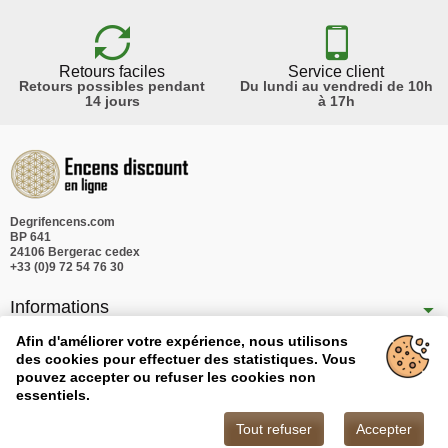
Retours faciles
Service client
Retours possibles pendant
Du lundi au vendredi de 10h
14 jours
à 17h
Degrifencens.com
BP 641
24106 Bergerac cedex
+33 (0)9 72 54 76 30
Informations
Nos produits
Afin d'améliorer votre expérience, nous utilisons
des cookies pour effectuer des statistiques. Vous
Notre société
pouvez accepter ou refuser les cookies non
essentiels.
Tout refuser
Accepter
Copyright © 2026 - Degrifencens.com