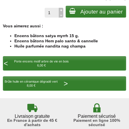
Ajouter au panier
Vous aimerez aussi :
Encens bâtons satya myrrh 15 g.
Encens bâtons Hem palo santo & cannelle
Huile parfumée nandita nag champa
<
Porte encens motif arbre de vie en bois
6,00 €
>
Brûle huile en céramique dégradé vert
8,00 €
Livraison gratuite
Paiement sécurisé
En France à partir de 45 €
Paiement en ligne 100%
d'achats
sécurisé