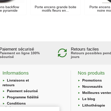
ens backflow
Porte encens grande boite
Porte encens
e pyramide
motifs fleurs en...
noire mo
Paiement sécurisé
Retours faciles
Paiement en ligne 100%
Retours possibles pend
sécurisé
jours
Informations
Nos produits
Livraisons et
Promotions
retours
Nouveautés
Paiement sécurisé
Meilleures vente
Programme fidélité
Le blog
Conditions
Lithothérapie
générales