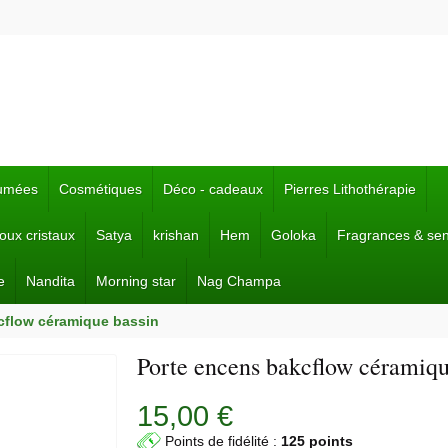
fumées
Cosmétiques
Déco - cadeaux
Pierres Lithothérapie
joux cristaux
Satya
krishan
Hem
Goloka
Fragrances & se
e
Nandita
Morning star
Nag Champa
cflow céramique bassin
Porte encens bakcflow céramiqu
15,00 €
Points de fidélité :
125 points