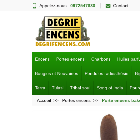
Appelez-nous :
0972547630
Contact
Encens
Portes encens
Charbons
Huiles par
Bougies et Neuvaines
Pendules radiesthésie
Bi
Terra
Tulasi
Tribal soul
Song of India
Ppur
Accueil
Portes encens
Porte encens bak