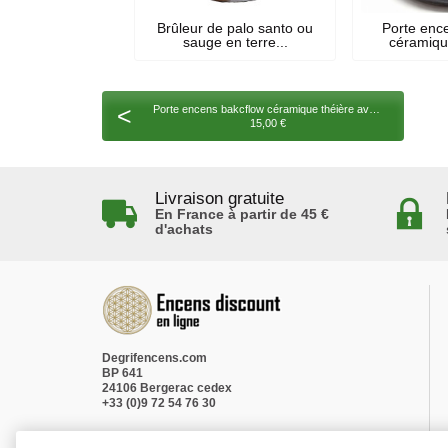
Brûleur de palo santo ou
Porte enc
sauge en terre...
céramiqu
<
Porte encens bakcflow céramique théière avec fleur
15,00 €
Livraison gratuite
En France à partir de 45 €
d'achats
Degrifencens.com
BP 641
24106 Bergerac cedex
+33 (0)9 72 54 76 30