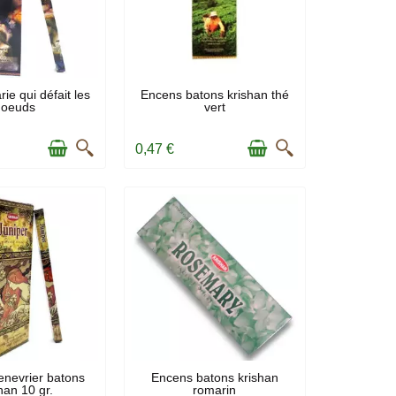
N STOCK
EN STOCK
ie qui défait les
Encens batons krishan thé
noeuds
vert
0,47 €
N STOCK
EN STOCK
nevrier batons
Encens batons krishan
han 10 gr.
romarin