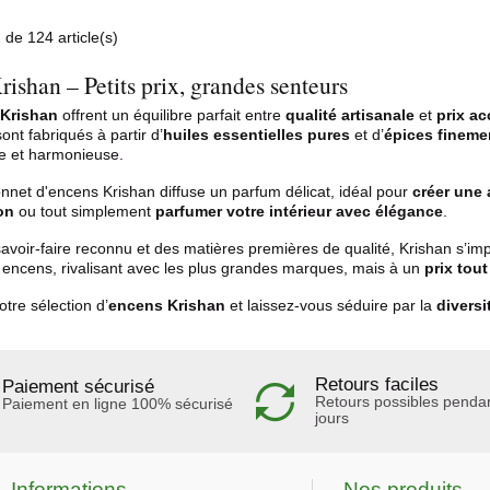
 de 124 article(s)
ishan – Petits prix, grandes senteurs
Krishan
offrent un équilibre parfait entre
qualité artisanale
et
prix ac
nt fabriqués à partir d’
huiles essentielles pures
et d’
épices fineme
che et harmonieuse.
net d'encens Krishan diffuse un parfum délicat, idéal pour
créer une
on
ou tout simplement
parfumer votre intérieur avec élégance
.
avoir-faire reconnu et des matières premières de qualité, Krishan s
s encens, rivalisant avec les plus grandes marques, mais à un
prix tou
tre sélection d’
encens Krishan
et laissez-vous séduire par la
divers
Retours faciles
Paiement sécurisé
Retours possibles penda
Paiement en ligne 100% sécurisé
jours
Informations
Nos produits