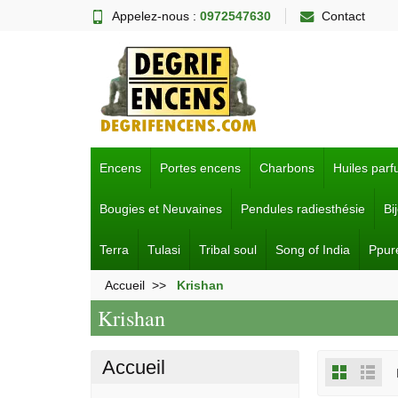
Appelez-nous :
0972547630
Contact
Encens
Portes encens
Charbons
Huiles par
Bougies et Neuvaines
Pendules radiesthésie
Bi
Terra
Tulasi
Tribal soul
Song of India
Ppur
Accueil
Krishan
Krishan
Accueil