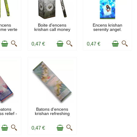
OCK
EN STOCK
EN STOCK
encens
Boite d'encens
Encens krishan
mme verte
krishan call money
serenity angel.
0,47 €
0,47 €
OCK
EN STOCK
batons
Batons d'encens
s relief -
krishan refreshing
..
0,47 €