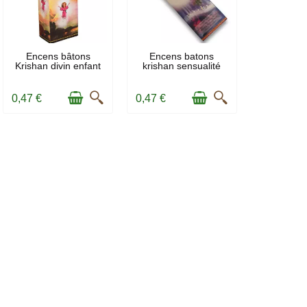
EN STOCK
EN STOCK
Encens bâtons
Encens batons
Krishan divin enfant
krishan sensualité
Jesus
0,47 €
0,47 €