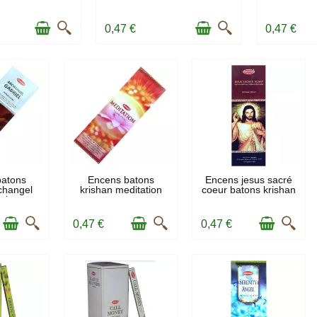
0,47 €
0,47 €
OCK
EN STOCK
EN STOCK
batons
Encens batons
Encens jesus sacré
changel
krishan meditation
coeur batons krishan
el
0,47 €
0,47 €