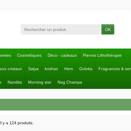
OK
fumées
Cosmétiques
Déco - cadeaux
Pierres Lithothérapie
joux cristaux
Satya
krishan
Hem
Goloka
Fragrances & se
e
Nandita
Morning star
Nag Champa
Il y a 124 produits.