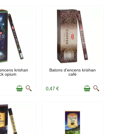
N STOCK
EN STOCK
encens krishan
Batons d'encens krishan
ck opium
café
0,47 €