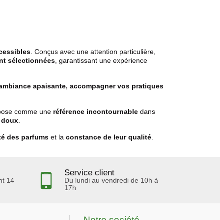
cessibles
. Conçus avec une attention particulière,
nt sélectionnées
, garantissant une expérience
 ambiance apaisante, accompagner vos pratiques
’impose comme une
référence incontournable
dans
t doux
.
ité des parfums
et la
constance de leur qualité
.
Service client
nt 14
Du lundi au vendredi de 10h à
17h
Notre société