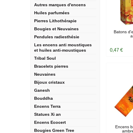
Autres marques d'encens
Huiles parfumées
Pierres Lithothérapie
Bougies et Neuvaines
EN
Batons d'
a
Pendules radiesthésie
Les encens anti moustiques
0,47 €
et huiles anti-moustiques
Tribal Soul
Bracelets pierres
Neuvaines
Bijoux cristaux
Ganesh
Bouddha
Encens Terra
Statues Xi an
Encens Ecocert
EN
Encens b
Bougies Green Tree
ambre