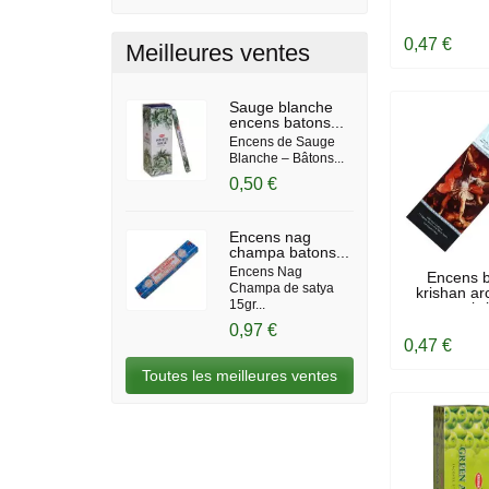
0,47 €
Meilleures ventes
Sauge blanche
encens batons...
Encens de Sauge
Blanche – Bâtons...
0,50 €
Encens nag
champa batons...
Encens Nag
EN ST
Encens 
Champa de satya
krishan ar
15gr...
gabri
0,97 €
0,47 €
Toutes les meilleures ventes