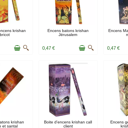
 STOCK
EN STOCK
E
encens krishan
Encens batons krishan
Encens Mar
bricot
Jérusalem
0,47 €
0,47 €
 STOCK
EN STOCK
E
atons krishan
Boite d'encens krishan call
Encens ge
 et santal
client
kris