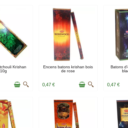
 STOCK
EN STOCK
E
chouli Krishan
Encens batons krishan bois
Batons d'
10g
de rose
bla
0,47 €
0,47 €