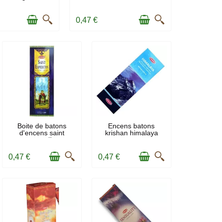
0,47 €
EN STOCK
EN STOCK
Boite de batons
Encens batons
d'encens saint
krishan himalaya
expedit
0,47 €
0,47 €