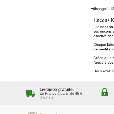
Affichage 1-12
Encens Kr
Les
encens 
ces encens so
olfactive ri
Chaque bâton
de méditati
Grâce à un s
l’univers de
Découvrez no
Livraison gratuite
En France à partir de 45 €
d'achats