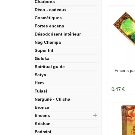
Charbons
Déco - cadeaux
Cosmétiques
Portes encens
Désodorisant intérieur
Nag Champa
Super hit
Goloka
Spiritual guide
EN
Encens pat
Satya
Hem
0,47 €
Tulasi
Narguilé - Chicha
Bronze
Encens
Krishan
Padmini