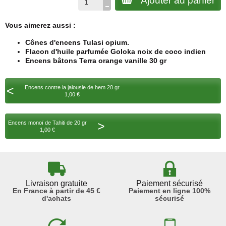
Ajouter au panier
Vous aimerez aussi :
Cônes d'encens Tulasi opium.
Flacon d'huile parfumée Goloka noix de coco indien
Encens bâtons Terra orange vanille 30 gr
<
Encens contre la jalousie de hem 20 gr
1,00 €
>
Encens monoï de Tahiti de 20 gr
1,00 €
Livraison gratuite
Paiement sécurisé
En France à partir de 45 €
Paiement en ligne 100%
d'achats
sécurisé