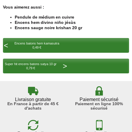
Vous aimerez aussi :
Pendule de médium en cuivre
Encens hem divino niño jésùs
Encens sauge noire krishan 20 gr
<
Encens batons hem kamasutra
0,49 €
>
Super hit encens batons satya 10 gr
0,79 €
Livraison gratuite
Paiement sécurisé
En France à partir de 45 €
Paiement en ligne 100%
d'achats
sécurisé