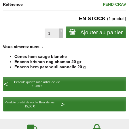
Référence
PEND-CRAV
EN STOCK
(1 produit)
Ajouter au panier
Vous aimerez aussi :
Cônes hem sauge blanche
Encens krishan nag champa 20 gr
Encens hem patchouli cannelle 20 g
<
Pendule quartz rose arbre de vie
15,00 €
>
Pendule cristal de roche fleur de vie
15,00 €