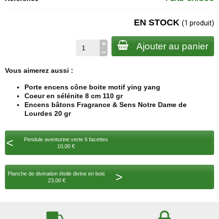
EN STOCK
(1 produit)
Ajouter au panier
Vous aimerez aussi :
Porte encens cône boite motif ying yang
Coeur en sélénite 8 cm 110 gr
Encens bâtons Fragrance & Sens Notre Dame de
Lourdes 20 gr
<
Pendule aventurine verte 6 facettes
10,00 €
>
Planche de divination étoile divine en bois
23,00 €