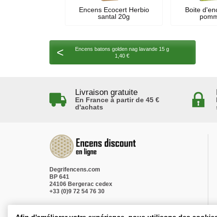
Encens Ecocert Herbio
Boite d'en
santal 20g
pomm
<
Encens batons golden nag lavande 15 g
1,40 €
Livraison gratuite
En France à partir de 45 €
d'achats
Degrifencens.com
BP 641
24106 Bergerac cedex
+33 (0)9 72 54 76 30