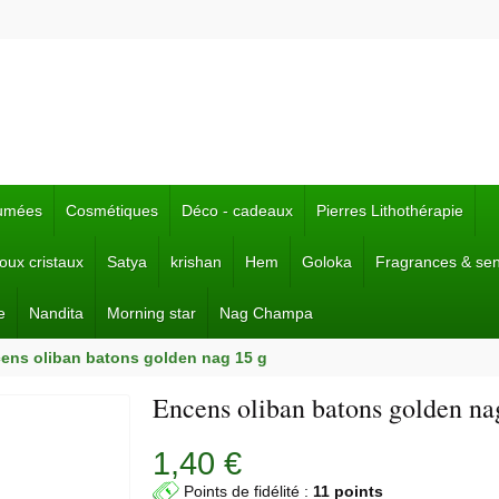
fumées
Cosmétiques
Déco - cadeaux
Pierres Lithothérapie
joux cristaux
Satya
krishan
Hem
Goloka
Fragrances & se
e
Nandita
Morning star
Nag Champa
ens oliban batons golden nag 15 g
Encens oliban batons golden na
1,40 €
Points de fidélité :
11 points