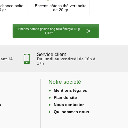
chance boite
Encens bâtons thé vert boite
0 gr
de 20 gr
>
Encens batons golden nag reiki énergie 15 g
1,40 €
Service client
ant 14
Du lundi au vendredi de 10h à
17h
Notre société
Mentions légales
Plan du site
s
Nous contacter
Qui sommes nous