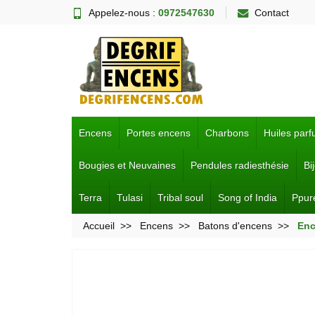
Appelez-nous :
0972547630
Contact
Encens
Portes encens
Charbons
Huiles par
Bougies et Neuvaines
Pendules radiesthésie
Bi
Terra
Tulasi
Tribal soul
Song of India
Ppur
Accueil
Encens
Batons d'encens
Enc