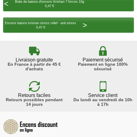
<
Boite de batons d'encens Krishan 7 forces 10g
0,47 €
>
Encens batons krishan stress relief - anti stress
0,47 €
Livraison gratuite
Paiement sécurisé
En France à partir de 45 €
Paiement en ligne 100%
d'achats
sécurisé
Retours faciles
Service client
Retours possibles pendant
Du lundi au vendredi de 10h
14 jours
à 17h