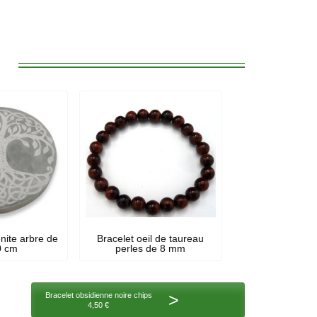
:
nite arbre de
Bracelet oeil de taureau
0 cm
perles de 8 mm
>
Bracelet obsidienne noire chips
4,50 €