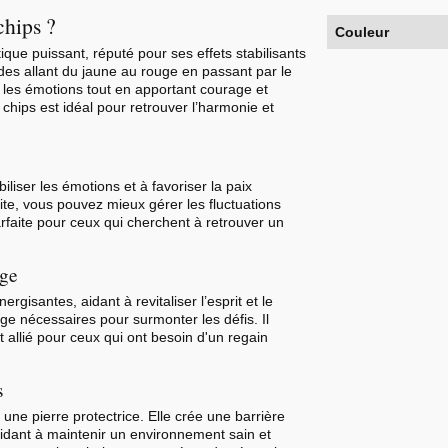
chips ?
Couleur
ique puissant, réputé pour ses effets stabilisants
udes allant du jaune au rouge en passant par le
r les émotions tout en apportant courage et
chips est idéal pour retrouver l’harmonie et
biliser les émotions et à favoriser la paix
ite, vous pouvez mieux gérer les fluctuations
parfaite pour ceux qui cherchent à retrouver un
age
gisantes, aidant à revitaliser l’esprit et le
age nécessaires pour surmonter les défis. Il
nt allié pour ceux qui ont besoin d'un regain
s
e pierre protectrice. Elle crée une barrière
aidant à maintenir un environnement sain et