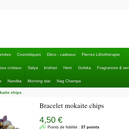
fumées
Cosmétiques
Déco - cadeaux
Pierres Lithothérapie
joux cristaux
Satya
krishan
Hem
Goloka
Fragrances & se
e
Nandita
Morning star
Nag Champa
kaite chips
Bracelet mokaite chips
4,50 €
Points de fidélité :
37 points