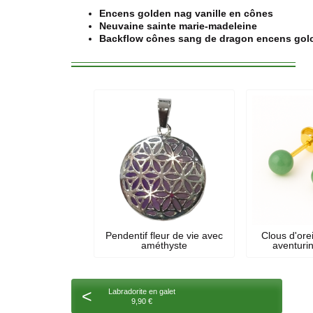
Encens golden nag vanille en cônes
Neuvaine sainte marie-madeleine
Backflow cônes sang de dragon encens gol
Pendentif fleur de vie avec
Clous d'orei
améthyste
aventuri
<
Labradorite en galet
9,90 €