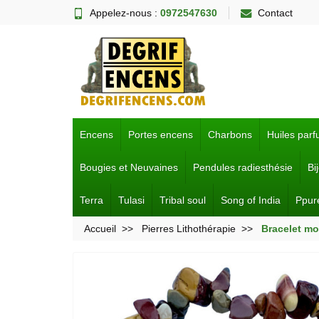
Appelez-nous :
0972547630
Contact
Encens
Portes encens
Charbons
Huiles par
Bougies et Neuvaines
Pendules radiesthésie
Bi
Terra
Tulasi
Tribal soul
Song of India
Ppur
Accueil
Pierres Lithothérapie
Bracelet mo