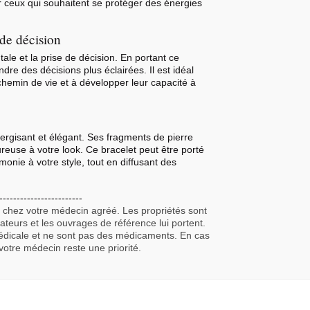
ur ceux qui souhaitent se protéger des énergies
 de décision
ale et la prise de décision. En portant ce
ndre des décisions plus éclairées. Il est idéal
hemin de vie et à développer leur capacité à
nergisant et élégant. Ses fragments de pierre
ureuse à votre look. Ce bracelet peut être porté
monie à votre style, tout en diffusant des
------------------------
s chez votre médecin agréé. Les propriétés sont
isateurs et les ouvrages de référence lui portent.
édicale et ne sont pas des médicaments. En cas
votre médecin reste une priorité.