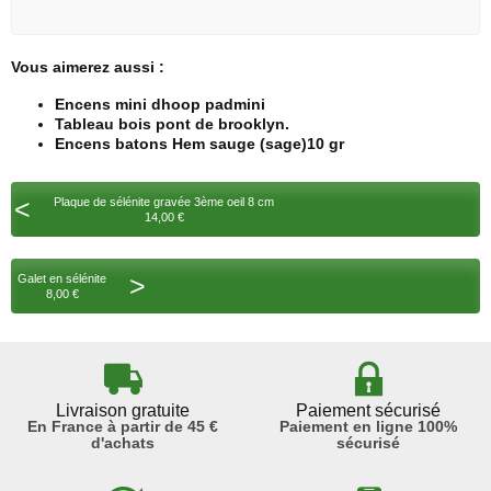
Vous aimerez aussi :
Encens mini dhoop padmini
Tableau bois pont de brooklyn.
Encens batons Hem sauge (sage)10 gr
<
Plaque de sélénite gravée 3ème oeil 8 cm
14,00 €
>
Galet en sélénite
8,00 €
Livraison gratuite
Paiement sécurisé
En France à partir de 45 €
Paiement en ligne 100%
d'achats
sécurisé