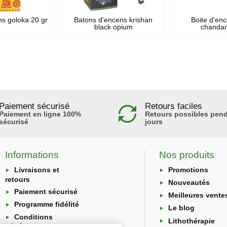
s goloka 20 gr
Batons d'encens krishan
Boite d'enc
black opium
chandan
Paiement sécurisé
Retours faciles
Paiement en ligne 100%
Retours possibles pend
sécurisé
jours
Informations
Nos produits
Livraisons et
Promotions
retours
Nouveautés
Paiement sécurisé
Meilleures vente
Programme fidélité
Le blog
Conditions
Lithothérapie
générales