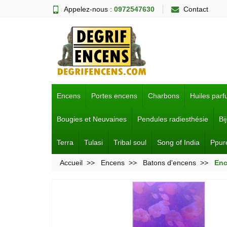
Appelez-nous :
0972547630
Contact
Encens
Portes encens
Charbons
Huiles par
Bougies et Neuvaines
Pendules radiesthésie
Bi
Terra
Tulasi
Tribal soul
Song of India
Ppur
Accueil
Encens
Batons d'encens
Enc