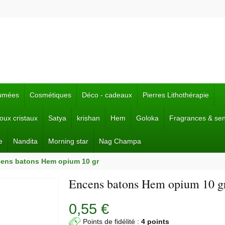
fumées
Cosmétiques
Déco - cadeaux
Pierres Lithothérapie
joux cristaux
Satya
krishan
Hem
Goloka
Fragrances & se
e
Nandita
Morning star
Nag Champa
ens batons Hem opium 10 gr
Encens batons Hem opium 10 g
0,55 €
Points de fidélité :
4 points