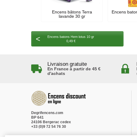
Encens bâtons Terra
Encens baton
lavande 30 gr
<
Encens batons Hem lotus 10 gr
0,49 €
Livraison gratuite
En France à partir de 45 €
d'achats
Degrifencens.com
BP 641
24106 Bergerac cedex
+33 (0)9 72 54 76 30