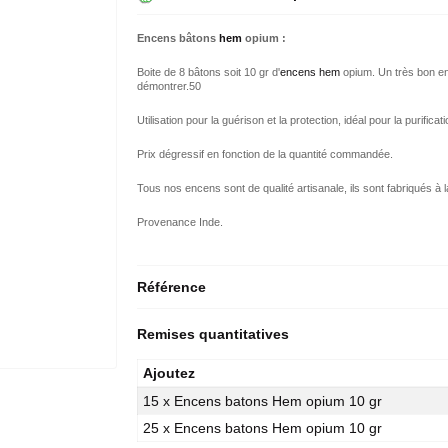
Encens bâtons
hem
opium :
Boite de 8 bâtons soit 10 gr d'
encens hem
opium. Un très bon en
démontrer.50
Utilisation pour la guérison et la protection, idéal pour la purificati
Prix dégressif en fonction de la quantité commandée.
Tous nos encens sont de qualité artisanale, ils sont fabriqués à l
Provenance Inde.
Référence
Remises quantitatives
Ajoutez
15 x Encens batons Hem opium 10 gr
25 x Encens batons Hem opium 10 gr