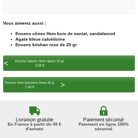
Vous aimerez aussi :
Encens cônes Hem bois de santal, sandalwood
Agate bleue calcédoine
Encens krishan rose de 20 gr
<
Encens batons Hem opium 10 gr
0,55 €
>
Encens hem business hexa 20 g
1,00 €
Livraison gratuite
Paiement sécurisé
En France à partir de 45 €
Paiement en ligne 100%
d'achats
sécurisé