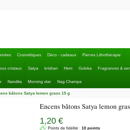
fumées
Cosmétiques
Déco - cadeaux
Pierres Lithothérapie
joux cristaux
Satya
krishan
Hem
Goloka
Fragrances & se
e
Nandita
Morning star
Nag Champa
ens bâtons Satya lemon grass 15 g
Encens bâtons Satya lemon gras
1,20 €
Points de fidélité :
10 points