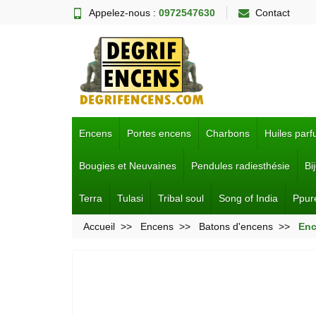
Appelez-nous :
0972547630
Contact
Encens
Portes encens
Charbons
Huiles par
Bougies et Neuvaines
Pendules radiesthésie
Bi
Terra
Tulasi
Tribal soul
Song of India
Ppur
Accueil
Encens
Batons d'encens
Enc