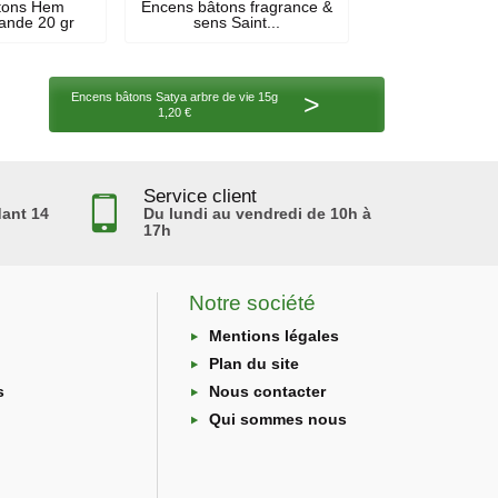
tons Hem
Encens bâtons fragrance &
vande 20 gr
sens Saint...
>
Encens bâtons Satya arbre de vie 15g
1,20 €
Service client
ant 14
Du lundi au vendredi de 10h à
17h
Notre société
Mentions légales
Plan du site
s
Nous contacter
Qui sommes nous