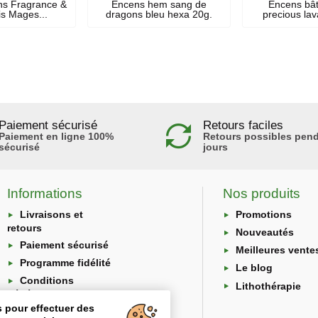
ns Fragrance &
Encens hem sang de
Encens bâ
s Mages...
dragons bleu hexa 20g.
precious la
Paiement sécurisé
Retours faciles
Paiement en ligne 100%
Retours possibles pend
sécurisé
jours
Informations
Nos produits
Livraisons et
Promotions
retours
Nouveautés
Paiement sécurisé
Meilleures vente
Programme fidélité
Le blog
Conditions
Lithothérapie
générales
s pour effectuer des
Protection des