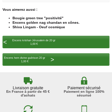
Vous aimerez aussi :
Bougie green tree "positivité"
Encens golden nag chandan en cônes.
Shiva Lingam - Oeuf cosmique
<
Encens krishan Jérusalem de 20 gr
1,00 €
>
Encens hem divine guérison 20 gr
1,00 €
Livraison gratuite
Paiement sécurisé
En France à partir de 45 €
Paiement en ligne 100%
d'achats
sécurisé