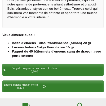
Pour profiter pleinement de vos encens préférés, explorez
notre gamme de
porte-encens
alliant esthétisme et praticité.
Bois, céramique, styles zen ou bohèmes… Trouvez celui qui
sublimera vos moments de détente et apportera une touche
d’harmonie à votre intérieur.
Vous aimerez aussi :
Boite d'encens Tulasi frankincense (oliban) 20 gr
Encens bâtons Satya fleur de vie 15 gr
Paquet de 40 bâtonnets d'encens sang de dragon avec
porte encens
<
Sang de dragon encens batons krishan
0,50 €
>
Encens batons krishan myrrh
0,47 €