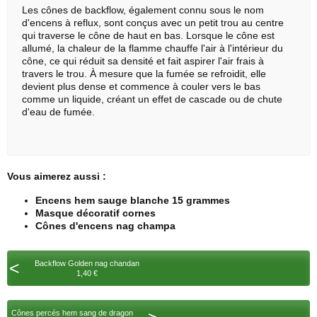
Les cônes de backflow, également connu sous le nom
d'encens à reflux, sont conçus avec un petit trou au centre
qui traverse le cône de haut en bas. Lorsque le cône est
allumé, la chaleur de la flamme chauffe l'air à l'intérieur du
cône, ce qui réduit sa densité et fait aspirer l'air frais à
travers le trou. À mesure que la fumée se refroidit, elle
devient plus dense et commence à couler vers le bas
comme un liquide, créant un effet de cascade ou de chute
d'eau de fumée.
Vous aimerez aussi :
Encens hem sauge blanche 15 grammes
Masque décoratif cornes
Cônes d'encens nag champa
<
Backflow Golden nag chandan
1,40 €
Cônes percés hem sang de dragon