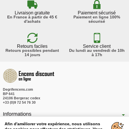
Livraison gratuite
Paiement sécurisé
En France à partir de 45 €
Paiement en ligne 100%
d'achats
sécurisé
Retours faciles
Service client
Retours possibles pendant
Du lundi au vendredi de 10h
14 jours
à 17h
Degrifencens.com
BP 641
24106 Bergerac cedex
+33 (0)9 72 54 76 30
Informations
Nos produits
Afin d'améliorer votre expérience, nous utilisons