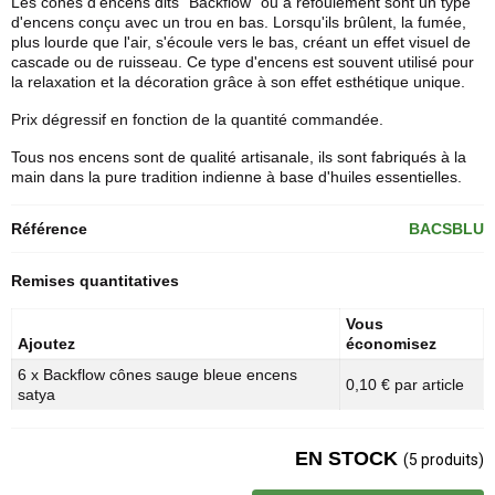
Les
cônes d'encens
dits "Backflow" ou à refoulement sont un type
d'encens conçu avec un trou en bas. Lorsqu'ils brûlent, la fumée,
plus lourde que l'air, s'écoule vers le bas, créant un effet visuel de
cascade ou de ruisseau. Ce type d'encens est souvent utilisé pour
la relaxation et la décoration grâce à son effet esthétique unique.
Prix dégressif en fonction de la quantité commandée.
Tous nos encens sont de qualité artisanale, ils sont fabriqués à la
main dans la pure tradition indienne à base d'huiles essentielles.
Référence
BACSBLU
Remises quantitatives
Vous
Ajoutez
économisez
6 x Backflow cônes sauge bleue encens
0,10 € par article
satya
EN STOCK
(5 produits)