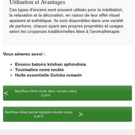
Utilisation et Avantages
Ces types d'encens sont souvent utilisés pour la méditation,
la relaxation et la décoration, en raison de leur effet visuel
apaisant et esthétique. Ils sont disponibles dans une variété
de parfums, chacun ayant ses propres propriétés et usages
selon les croyances traditionnelles liées à l'aromathérapie.
Vous aimerez aussi :
Encens batons krishan aphrodisia
Tourmaline noire roulée
Huile essentielle Goloka romarin
<
Backflow cônes musk blanc encens satya
5,00 €
>
Backflow cônes jasmin egyptien encens satya
5,00 €