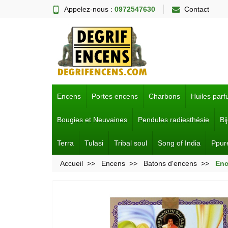
Appelez-nous :
0972547630
Contact
Encens
Portes encens
Charbons
Huiles par
Bougies et Neuvaines
Pendules radiesthésie
Bi
Terra
Tulasi
Tribal soul
Song of India
Ppur
Accueil
Encens
Batons d'encens
Enc