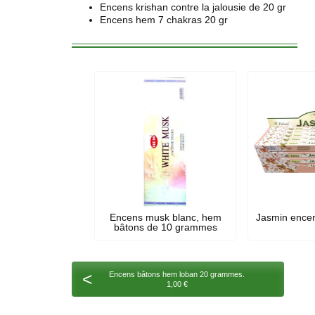
Encens krishan contre la jalousie de 20 gr
Encens hem 7 chakras 20 gr
Encens musk blanc, hem
Jasmin encen
bâtons de 10 grammes
<
Encens bâtons hem loban 20 grammes.
1,00 €