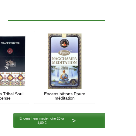
:
 Tribal Soul
Encens bâtons Ppure
ncense
méditation
>
Encens hem magie noire 20 gr
1,00 €