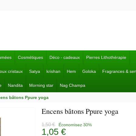
fumées
Cosmétiques
Déco - cadeaux
Pierres Lithothérapie
joux cristaux
Satya
krishan
Hem
Goloka
Fragrances & se
e
Nandita
Morning star
Nag Champa
ens bâtons Ppure yoga
Encens bâtons Ppure yoga
1,50 €
Économisez 30%
1,05 €