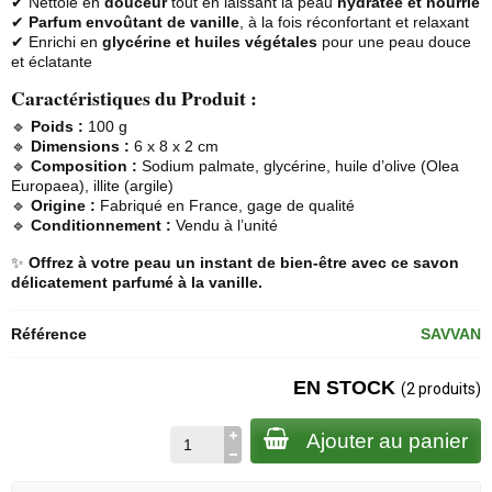
✔ Nettoie en
douceur
tout en laissant la peau
hydratée et nourrie
✔
Parfum envoûtant de vanille
, à la fois réconfortant et relaxant
✔ Enrichi en
glycérine et huiles végétales
pour une peau douce
et éclatante
Caractéristiques du Produit :
🔹
Poids :
100 g
🔹
Dimensions :
6 x 8 x 2 cm
🔹
Composition :
Sodium palmate, glycérine, huile d’olive (Olea
Europaea), illite (argile)
🔹
Origine :
Fabriqué en France, gage de qualité
🔹
Conditionnement :
Vendu à l’unité
✨
Offrez à votre peau un instant de bien-être avec ce savon
délicatement parfumé à la vanille.
Référence
SAVVAN
EN STOCK
(2 produits)
Ajouter au panier