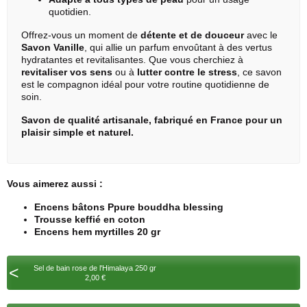
quotidien.
Offrez-vous un moment de
détente et de douceur
avec le
Savon Vanille
, qui allie un parfum envoûtant à des vertus
hydratantes et revitalisantes. Que vous cherchiez à
revitaliser vos sens
ou à
lutter contre le stress
, ce savon
est le compagnon idéal pour votre routine quotidienne de
soin.
Savon de qualité artisanale, fabriqué en France pour un
plaisir simple et naturel.
Vous aimerez aussi :
Encens bâtons Ppure bouddha blessing
Trousse keffié en coton
Encens hem myrtilles 20 gr
<
Sel de bain rose de l'Himalaya 250 gr
2,00 €