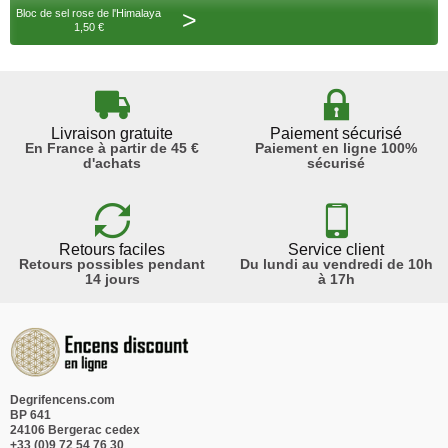
>
Bloc de sel rose de l'Himalaya
1,50 €
Livraison gratuite
Paiement sécurisé
En France à partir de 45 €
Paiement en ligne 100%
d'achats
sécurisé
Retours faciles
Service client
Retours possibles pendant
Du lundi au vendredi de 10h
14 jours
à 17h
Degrifencens.com
BP 641
24106 Bergerac cedex
+33 (0)9 72 54 76 30