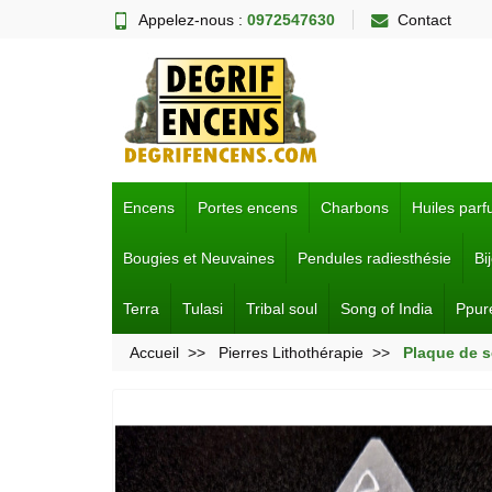
Appelez-nous :
0972547630
Contact
Encens
Portes encens
Charbons
Huiles par
Bougies et Neuvaines
Pendules radiesthésie
Bi
Terra
Tulasi
Tribal soul
Song of India
Ppur
Accueil
Pierres Lithothérapie
Plaque de s