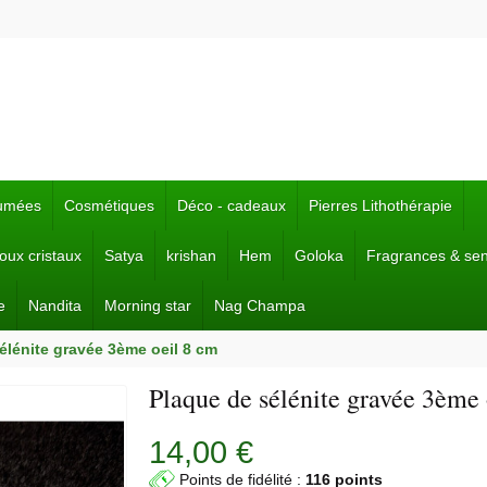
fumées
Cosmétiques
Déco - cadeaux
Pierres Lithothérapie
joux cristaux
Satya
krishan
Hem
Goloka
Fragrances & se
e
Nandita
Morning star
Nag Champa
élénite gravée 3ème oeil 8 cm
Plaque de sélénite gravée 3ème
14,00 €
Points de fidélité :
116 points