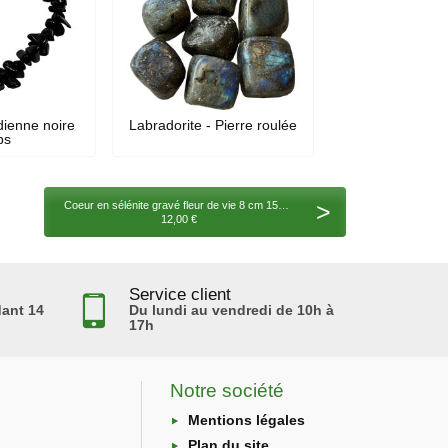
dienne noire
Labradorite - Pierre roulée
ps
>
Coeur en sélénite gravé fleur de vie 8 cm 154 gr
12,00 €
Service client
ant 14
Du lundi au vendredi de 10h à
17h
Notre société
Mentions légales
Plan du site