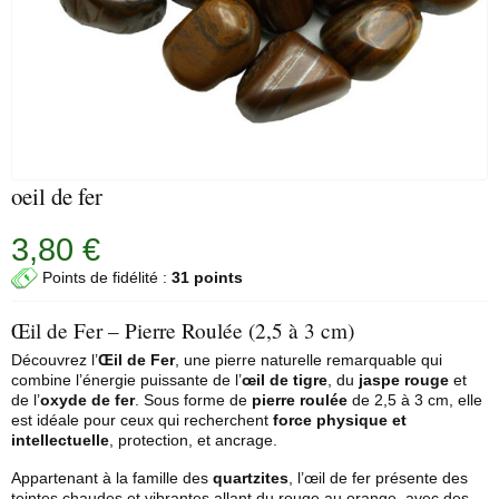
oeil de fer
3,80 €
Points de fidélité :
31 points
Œil de Fer – Pierre Roulée (2,5 à 3 cm)
Découvrez l’
Œil de Fer
, une pierre naturelle remarquable qui
combine l’énergie puissante de l’
œil de tigre
, du
jaspe rouge
et
de l’
oxyde de fer
. Sous forme de
pierre roulée
de 2,5 à 3 cm, elle
est idéale pour ceux qui recherchent
force physique et
intellectuelle
, protection, et ancrage.
Appartenant à la famille des
quartzites
, l’œil de fer présente des
teintes chaudes et vibrantes allant du rouge au orange, avec des