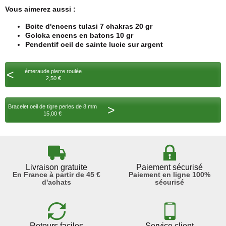
Vous aimerez aussi :
Boite d'encens tulasi 7 chakras 20 gr
Goloka encens en batons 10 gr
Pendentif oeil de sainte lucie sur argent
<
émeraude pierre roulée
2,50 €
>
Bracelet oeil de tigre perles de 8 mm
15,00 €
Livraison gratuite
Paiement sécurisé
En France à partir de 45 €
Paiement en ligne 100%
d'achats
sécurisé
Retours faciles
Service client