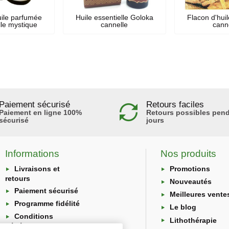
uile parfumée
Huile essentielle Goloka
Flacon d'hui
le mystique
cannelle
cann
Paiement sécurisé
Retours faciles
Paiement en ligne 100%
Retours possibles pend
sécurisé
jours
Informations
Nos produits
Livraisons et
Promotions
retours
Nouveautés
Paiement sécurisé
Meilleures vente
Programme fidélité
Le blog
Conditions
Lithothérapie
générales