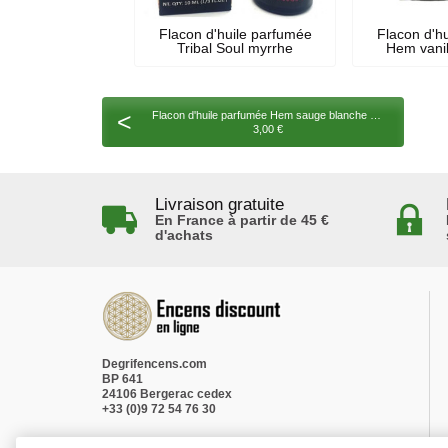
Flacon d'huile parfumée
Flacon d'h
Tribal Soul myrrhe
Hem vanil
<
Flacon d'huile parfumée Hem sauge blanche mystique
3,00 €
Livraison gratuite
En France à partir de 45 €
d'achats
Degrifencens.com
BP 641
24106 Bergerac cedex
+33 (0)9 72 54 76 30