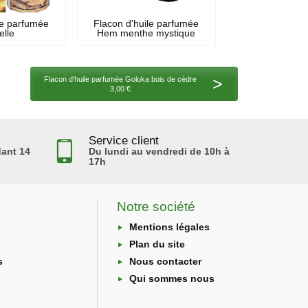
le parfumée
Flacon d'huile parfumée
elle
Hem menthe mystique
>
Flacon d'huile parfumée Goloka bois de cèdre
3,00 €
Service client
ant 14
Du lundi au vendredi de 10h à
17h
Notre société
Mentions légales
Plan du site
s
Nous contacter
Qui sommes nous