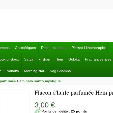
fumées
Cosmétiques
Déco - cadeaux
Pierres Lithothérapie
joux cristaux
Satya
krishan
Hem
Goloka
Fragrances & se
e
Nandita
Morning star
Nag Champa
e parfumée Hem palo santo mystique
Flacon d'huile parfumée Hem pa
3,00 €
Points de fidélité :
25 points