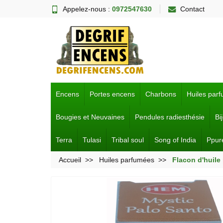
Appelez-nous :
0972547630
Contact
Encens
Portes encens
Charbons
Huiles par
Bougies et Neuvaines
Pendules radiesthésie
Bi
Terra
Tulasi
Tribal soul
Song of India
Ppur
Accueil
Huiles parfumées
Flacon d'huil