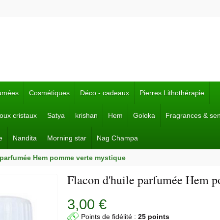
fumées
Cosmétiques
Déco - cadeaux
Pierres Lithothérapie
joux cristaux
Satya
krishan
Hem
Goloka
Fragrances & se
e
Nandita
Morning star
Nag Champa
e parfumée Hem pomme verte mystique
Flacon d'huile parfumée Hem 
3,00 €
Points de fidélité :
25 points