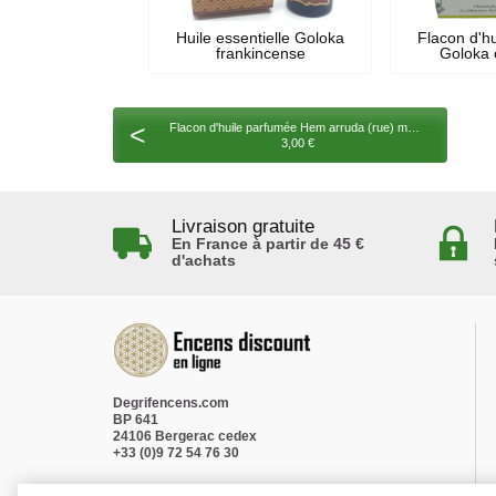
Huile essentielle Goloka
Flacon d'h
frankincense
Goloka c
<
Flacon d'huile parfumée Hem arruda (rue) mystique
3,00 €
Livraison gratuite
En France à partir de 45 €
d'achats
Degrifencens.com
BP 641
24106 Bergerac cedex
+33 (0)9 72 54 76 30