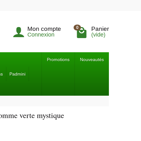
0
Mon compte
Panier
Connexion
(vide)
Promotions
Nouveautés
ns
Padmini
pomme verte mystique