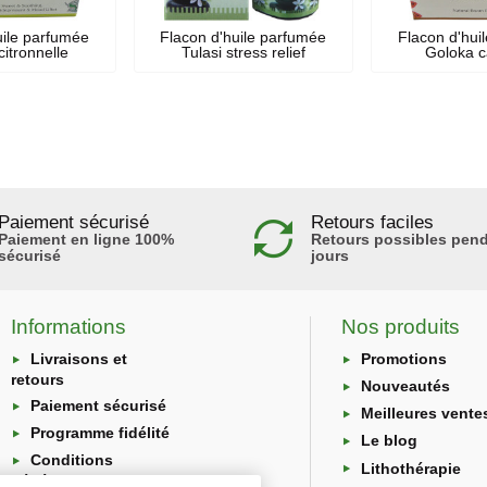
uile parfumée
Flacon d'huile parfumée
Flacon d'hui
itronnelle
Tulasi stress relief
Goloka c
Paiement sécurisé
Retours faciles
Paiement en ligne 100%
Retours possibles pend
sécurisé
jours
Informations
Nos produits
Livraisons et
Promotions
retours
Nouveautés
Paiement sécurisé
Meilleures vente
Programme fidélité
Le blog
Conditions
Lithothérapie
générales