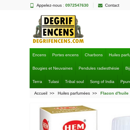
Appelez-nous :
0972547630
Contact
Encens
Portes encens
Charbons
Huiles par
Bougies et Neuvaines
Pendules radiesthésie
Bi
Terra
Tulasi
Tribal soul
Song of India
Ppur
Accueil
Huiles parfumées
Flacon d'huil