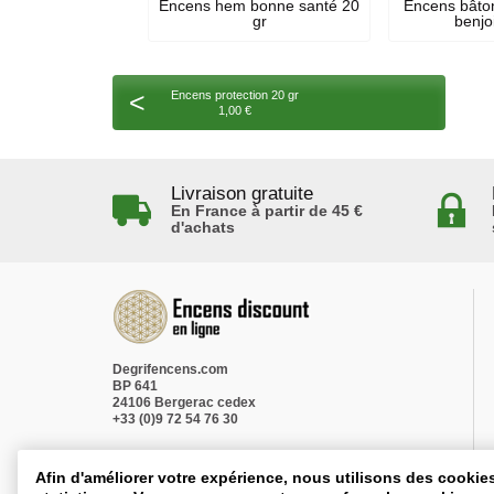
Encens hem bonne santé 20
Encens bâto
gr
benjo
<
Encens protection 20 gr
1,00 €
Livraison gratuite
En France à partir de 45 €
d'achats
Degrifencens.com
BP 641
24106 Bergerac cedex
+33 (0)9 72 54 76 30
Afin d'améliorer votre expérience, nous utilisons des cookie