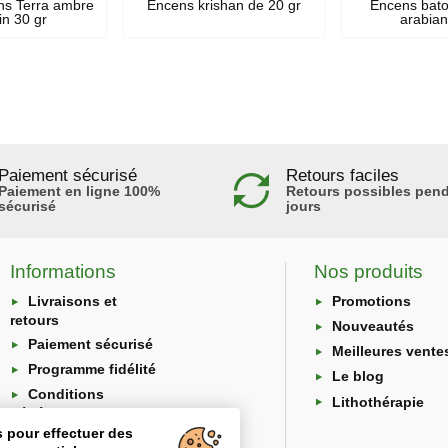
ns Terra ambre
Encens krishan de 20 gr
Encens bato
in 30 gr
arabia
Paiement sécurisé
Retours faciles
Paiement en ligne 100%
Retours possibles pend
sécurisé
jours
Informations
Nos produits
Livraisons et
Promotions
retours
Nouveautés
Paiement sécurisé
Meilleures vente
Programme fidélité
Le blog
Conditions
Lithothérapie
générales
s pour effectuer des
Protection des