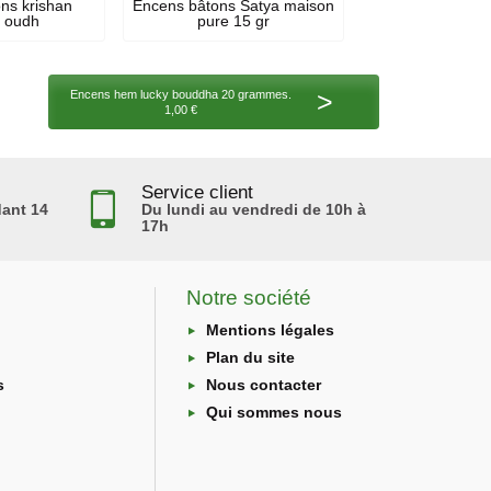
ns krishan
Encens bâtons Satya maison
n oudh
pure 15 gr
>
Encens hem lucky bouddha 20 grammes.
1,00 €
Service client
ant 14
Du lundi au vendredi de 10h à
17h
Notre société
Mentions légales
Plan du site
s
Nous contacter
Qui sommes nous