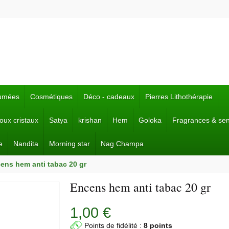
fumées
Cosmétiques
Déco - cadeaux
Pierres Lithothérapie
joux cristaux
Satya
krishan
Hem
Goloka
Fragrances & se
e
Nandita
Morning star
Nag Champa
ens hem anti tabac 20 gr
Encens hem anti tabac 20 gr
1,00 €
Points de fidélité :
8 points