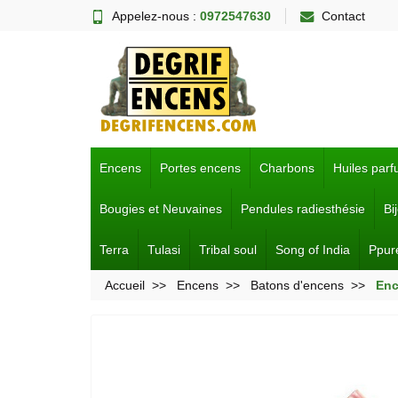
Appelez-nous :
0972547630
Contact
Encens
Portes encens
Charbons
Huiles par
Bougies et Neuvaines
Pendules radiesthésie
Bi
Terra
Tulasi
Tribal soul
Song of India
Ppur
Accueil
Encens
Batons d'encens
Enc