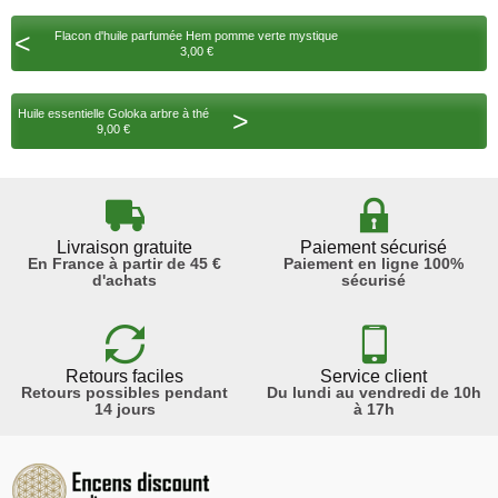
<
Flacon d'huile parfumée Hem pomme verte mystique
3,00 €
>
Huile essentielle Goloka arbre à thé
9,00 €
Livraison gratuite
Paiement sécurisé
En France à partir de 45 €
Paiement en ligne 100%
d'achats
sécurisé
Retours faciles
Service client
Retours possibles pendant
Du lundi au vendredi de 10h
14 jours
à 17h