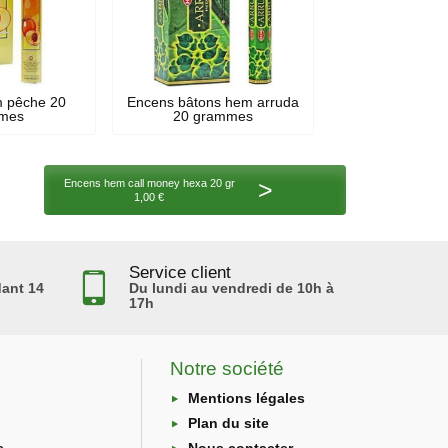
 pêche 20
Encens bâtons hem arruda
mes
20 grammes
>
Encens hem call money hexa 20 gr
1,00 €
Service client
ant 14
Du lundi au vendredi de 10h à
17h
Notre société
Mentions légales
Plan du site