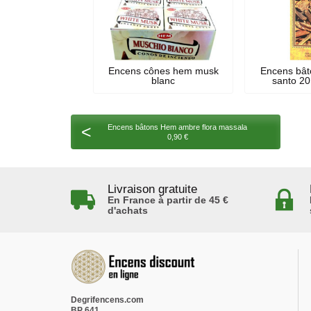
Encens cônes hem musk
Encens bât
blanc
santo 2
<
Encens bâtons Hem ambre flora massala
0,90 €
Livraison gratuite
En France à partir de 45 €
d'achats
Degrifencens.com
BP 641