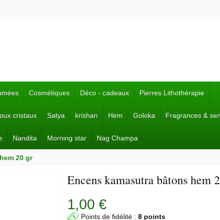
fumées
Cosmétiques
Déco - cadeaux
Pierres Lithothérapie
joux cristaux
Satya
krishan
Hem
Goloka
Fragrances & se
e
Nandita
Morning star
Nag Champa
hem 20 gr
Encens kamasutra bâtons hem 2
1,00 €
Points de fidélité :
8 points