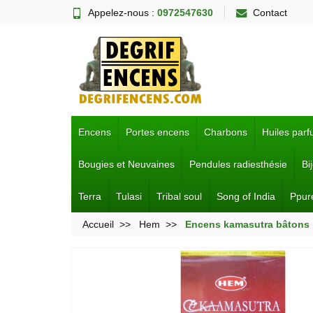
Appelez-nous :
0972547630
Contact
Encens
Portes encens
Charbons
Huiles par
Bougies et Neuvaines
Pendules radiesthésie
Bi
Terra
Tulasi
Tribal soul
Song of India
Ppur
Accueil
Hem
Encens kamasutra bâtons 