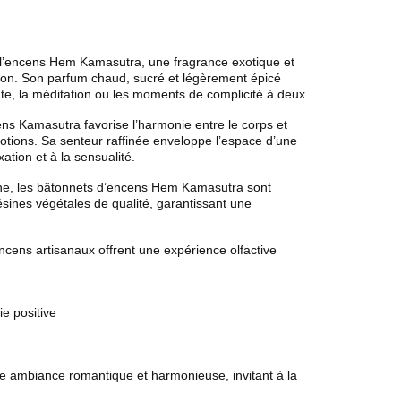
 l’encens
Hem
Kamasutra, une fragrance exotique et
ssion. Son parfum chaud, sucré et légèrement épicé
te, la méditation ou les moments de complicité à deux.
ncens Kamasutra favorise l’harmonie entre le corps et
s émotions. Sa senteur raffinée enveloppe l’espace d’une
ation et à la sensualité.
ne, les bâtonnets d’
encens Hem
Kamasutra sont
ésines végétales de qualité, garantissant une
ens artisanaux offrent une expérience olfactive
ie positive
e ambiance romantique et harmonieuse, invitant à la