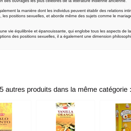
un des ouvrages les plus célèbres de la littérature indienne ancienne.
également la manière dont les individus peuvent établir des relations int
es, les positions sexuelles, et aborde même des sujets comme le mariage
 vie équilibrée et épanouissante, qui englobe tous les aspects de la v
iptions des positions sexuelles, il a également une dimension philosophi
5 autres produits dans la même catégorie 