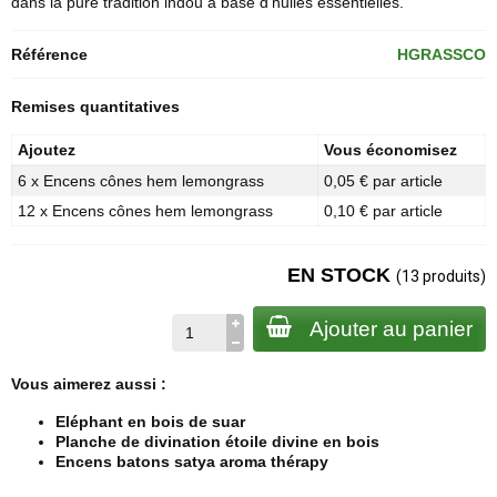
dans la pure tradition indou à base d'huiles essentielles.
Référence
HGRASSCO
Remises quantitatives
Ajoutez
Vous économisez
6 x Encens cônes hem lemongrass
0,05 € par article
12 x Encens cônes hem lemongrass
0,10 € par article
EN STOCK
(13 produits)
Ajouter au panier
Vous aimerez aussi :
Eléphant en bois de suar
Planche de divination étoile divine en bois
Encens batons satya aroma thérapy