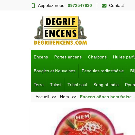
Appelez-nous :
0972547630
Contact
Encens
Portes encens
Charbons
Huiles par
Bougies et Neuvaines
Pendules radiesthésie
Bi
Terra
Tulasi
Tribal soul
Song of India
Ppur
Accueil
Hem
Encens cônes hem fraise