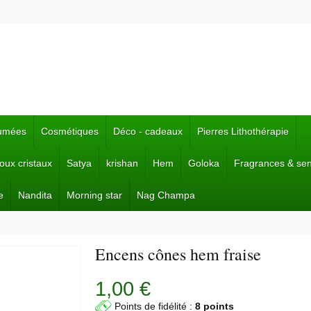
fumées
Cosmétiques
Déco - cadeaux
Pierres Lithothérapie
joux cristaux
Satya
krishan
Hem
Goloka
Fragrances & se
e
Nandita
Morning star
Nag Champa
Encens cônes hem fraise
1,00 €
Points de fidélité :
8 points