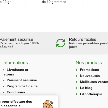
le 20 gr
de 10 grammes
Paiement sécurisé
Retours faciles
Paiement en ligne 100%
Retours possibles pend
sécurisé
jours
Informations
Nos produits
Livraisons et
Promotions
retours
Nouveautés
Paiement sécurisé
Meilleures vente
Programme fidélité
Le blog
Conditions
Lithothérapie
générales
s pour effectuer des
Protection des
n essentiels.
données