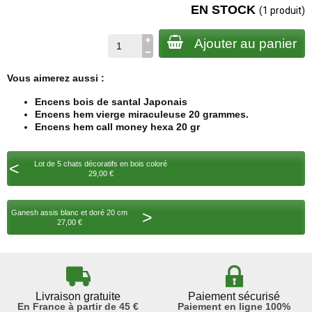
EN STOCK
(1 produit)
Ajouter au panier
Vous aimerez aussi :
Encens bois de santal Japonais
Encens hem vierge miraculeuse 20 grammes.
Encens hem call money hexa 20 gr
<
Lot de 5 chats décoratifs en bois coloré
29,00 €
>
Ganesh assis blanc et doré 20 cm
27,00 €
Livraison gratuite
Paiement sécurisé
En France à partir de 45 €
Paiement en ligne 100%