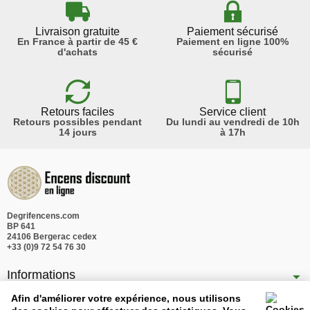
Livraison gratuite
Paiement sécurisé
En France à partir de 45 €
Paiement en ligne 100%
d'achats
sécurisé
Retours faciles
Service client
Retours possibles pendant
Du lundi au vendredi de 10h
14 jours
à 17h
Degrifencens.com
BP 641
24106 Bergerac cedex
+33 (0)9 72 54 76 30
Informations
Nos produits
Afin d'améliorer votre expérience, nous utilisons