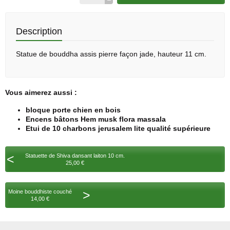
Description
Statue de bouddha assis pierre façon jade, hauteur 11 cm.
Vous aimerez aussi :
bloque porte chien en bois
Encens bâtons Hem musk flora massala
Etui de 10 charbons jerusalem lite qualité supérieure
<
Statuette de Shiva dansant laiton 10 cm.
25,00 €
>
Moine bouddhiste couché
14,00 €