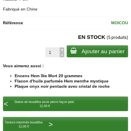
Fabriqué en Chine
Référence
MOICOU
EN STOCK
(5 produits)
Ajouter au panier
Vous aimerez aussi :
Encens Hem Ste Mort 20 grammes
Flacon d'huile parfumée Hem menthe mystique
Plaque onyx noir pentacle avec cristal de roche
<
Statue de bouddha assis pierre façon jade.
12,00 €
>
Tenture imprimée bouddha
12,00 €