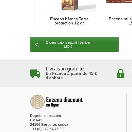
Encens bâtons Terra
Encens musk
protection 12 gr
1
<
Encens batons padmini benjoin
1,50 €
Livraison gratuite
En France à partir de 45 €
d'achats
Degrifencens.com
BP 641
24106 Bergerac cedex
+33 (0)9 72 54 76 30