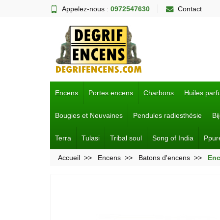
Appelez-nous :
0972547630
Contact
Encens
Portes encens
Charbons
Huiles par
Bougies et Neuvaines
Pendules radiesthésie
Bi
Terra
Tulasi
Tribal soul
Song of India
Ppur
Accueil
Encens
Batons d'encens
Enc