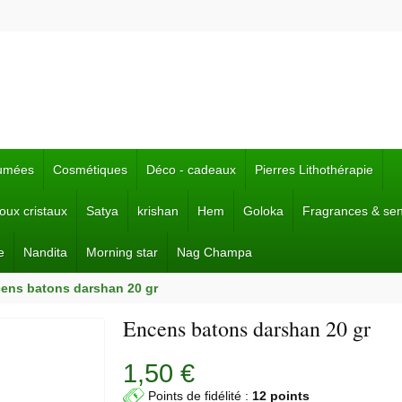
fumées
Cosmétiques
Déco - cadeaux
Pierres Lithothérapie
joux cristaux
Satya
krishan
Hem
Goloka
Fragrances & se
e
Nandita
Morning star
Nag Champa
ens batons darshan 20 gr
Encens batons darshan 20 gr
1,50 €
Points de fidélité :
12 points