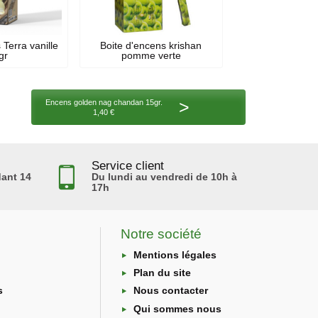
Terra vanille
Boite d'encens krishan
gr
pomme verte
>
Encens golden nag chandan 15gr.
1,40 €
Service client
ant 14
Du lundi au vendredi de 10h à
17h
Notre société
Mentions légales
Plan du site
s
Nous contacter
Qui sommes nous