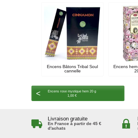
Encens Bâtons Tribal Soul
Encens hem 
cannelle
20
<
Encens rose mystique hem 20 g
1,00 €
Livraison gratuite
En France à partir de 45 €
d'achats