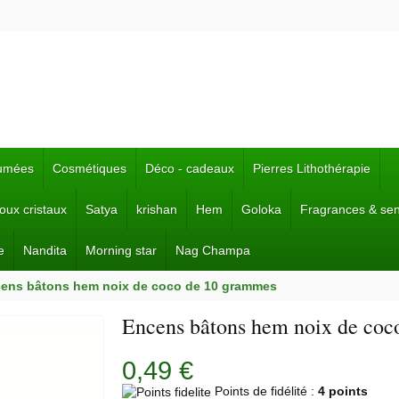
fumées
Cosmétiques
Déco - cadeaux
Pierres Lithothérapie
joux cristaux
Satya
krishan
Hem
Goloka
Fragrances & se
e
Nandita
Morning star
Nag Champa
ens bâtons hem noix de coco de 10 grammes
Encens bâtons hem noix de coc
0,49 €
Points de fidélité :
4 points