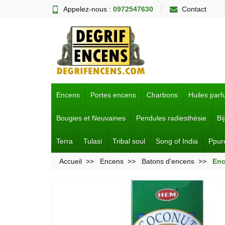
Appelez-nous :
0972547630
Contact
Encens
Portes encens
Charbons
Huiles par
Bougies et Neuvaines
Pendules radiesthésie
Bi
Terra
Tulasi
Tribal soul
Song of India
Ppur
Accueil
Encens
Batons d'encens
Enc