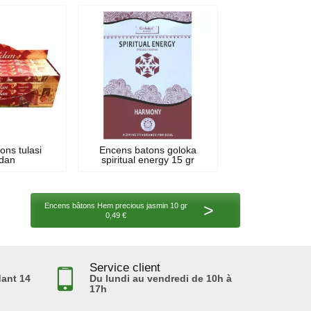
ons tulasi
Encens batons goloka
dan
spiritual energy 15 gr
>
Encens bâtons Hem precious jasmin 10 gr
0,49 €
Service client
ant 14
Du lundi au vendredi de 10h à
17h