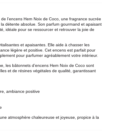
e de l’encens
Hem
Noix de Coco, une fragrance sucrée
et la détente absolue. Son parfum gourmand et apaisant
é, idéale pour se ressourcer et retrouver la joie de
talisantes et apaisantes. Elle aide à chasser les
iance légère et positive. Cet encens est parfait pour
plement pour parfumer agréablement votre intérieur.
ne, les bâtonnets d’
encens Hem
Noix de Coco sont
elles et de résines végétales de qualité, garantissant
ivre, ambiance positive
e
une atmosphère chaleureuse et joyeuse, propice à la