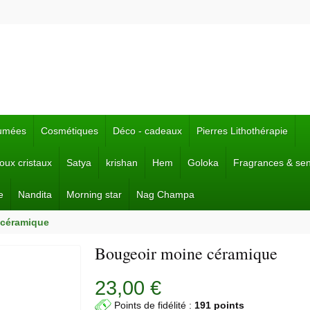
fumées
Cosmétiques
Déco - cadeaux
Pierres Lithothérapie
joux cristaux
Satya
krishan
Hem
Goloka
Fragrances & se
e
Nandita
Morning star
Nag Champa
 céramique
Bougeoir moine céramique
23,00 €
Points de fidélité :
191 points