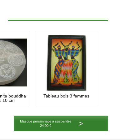
:
énite bouddha
Tableau bois 3 femmes
s 10 cm
>
Masque personnage à suspendre
24,00 €