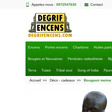
Appelez-nous :
0972547630
Contact
Encens
Portes encens
Charbons
Huiles par
Bougies et Neuvaines
Pendules radiesthésie
Bi
Terra
Tulasi
Tribal soul
Song of India
Ppur
Accueil
Déco - cadeaux
Bougeoir moine