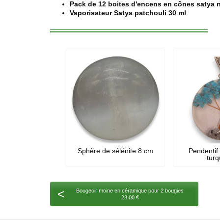
Pack de 12 boites d'encens en cônes satya
Vaporisateur Satya patchouli 30 ml
Sphère de sélénite 8 cm
Pendentif 
turq
<
Bougeoir moine en céramique pour 2 bougies
23,00 €