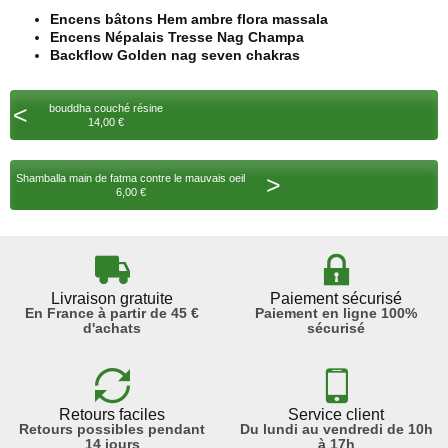
Encens bâtons Hem ambre flora massala
Encens Népalais Tresse Nag Champa
Backflow Golden nag seven chakras
<
bouddha couché résine
14,00 €
>
Shamballa main de fatma contre le mauvais oeil
6,00 €
Livraison gratuite
Paiement sécurisé
En France à partir de 45 €
Paiement en ligne 100%
d'achats
sécurisé
Retours faciles
Service client
Retours possibles pendant
Du lundi au vendredi de 10h
14 jours
à 17h